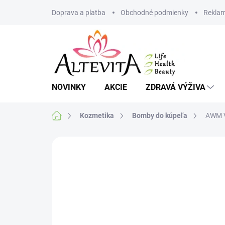
Prejsť
Doprava a platba
Obchodné podmienky
Reklam
na
obsah
NOVINKY
AKCIE
ZDRAVÁ VÝŽIVA
Domov
Kozmetika
Bomby do kúpeľa
AWM V
Neohodnotené
Podrobnosti hodnote
VIAC ZA MENEJ