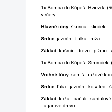
1x Bomba do Kúpeľa Hviezda (50
večery
Hlavné tóny
: škorica - klinček
Srdce
: jazmín - fialka - ruža
Základ
: kašmír - drevo - pižmo - 
1x Bomba do Kúpeľa Stromček (
Vrchné tóny
: semiš - ružové kore
Srdce
: ľalia - jazmín - kosatec -
Základ
: koža - pačuli - santalo
- agarové drevo