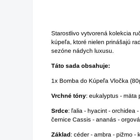
byť
Vď
Su
Starostlivo vytvorená kolekcia 
Co
kúpeľa, ktoré nielen prinášajú ra
už
sezóne nádych luxusu.
pov
Táto sada obsahuje:
1x Bomba do Kúpeľa Vločka (80g
Vrchné tóny
: eukalyptus - mät
Srdce
: ľalia - hyacint - orchidea 
černice Cassis - ananás - orgová
Základ
: céder - ambra - pižmo - 