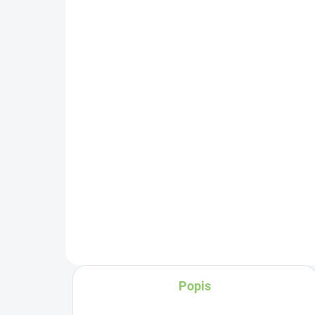
SKLADOM
(>5 KS)
Alt
Altevita Guličkové pero z
be
recyklovaného papiera
1ks
€1
€0,89
Do košíka
Či
ľu
vý
úči
dl
Čo
na
Popis
pr