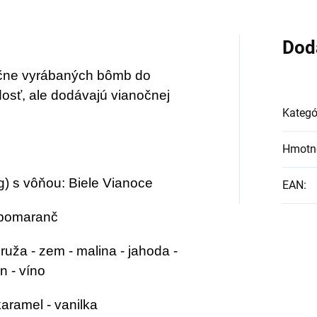
 ešte obsiahlejší?
zavesiť v byte, či
aka produktu
pracovisku.
Dod
perfood Beauty
ručne vyrábaných bômb do
llagen
môžete
dosť, ale dodávajú vianočnej
ívanie kolagénu
Kategó
ýšiť na nový level!
Hmotn
) s vôňou: Biele Vianoce
EAN
:
a pomaranč
- ruža - zem - malina - jahoda -
n - víno
karamel - vanilka