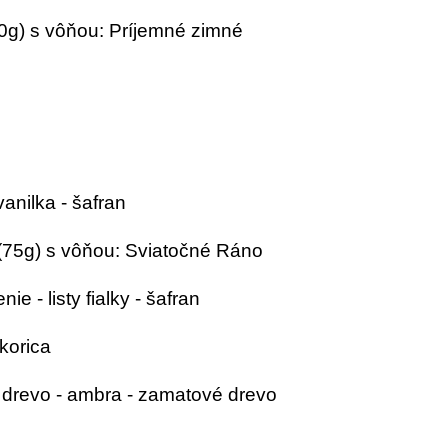
g) s vôňou: Príjemné zimné
vanilka - šafran
75g) s vôňou: Sviatočné Ráno
nie - listy fialky - šafran
 škorica
vé drevo - ambra - zamatové drevo