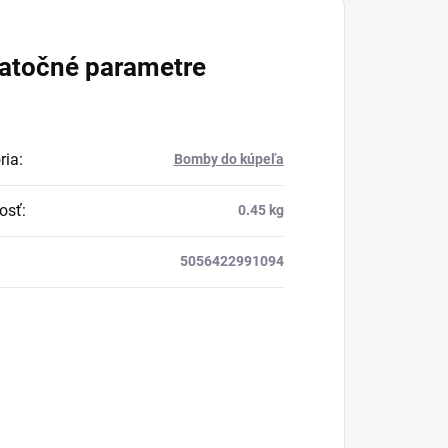
 na
atočné parametre
ria
:
Bomby do kúpeľa
osť
:
0.45 kg
5056422991094