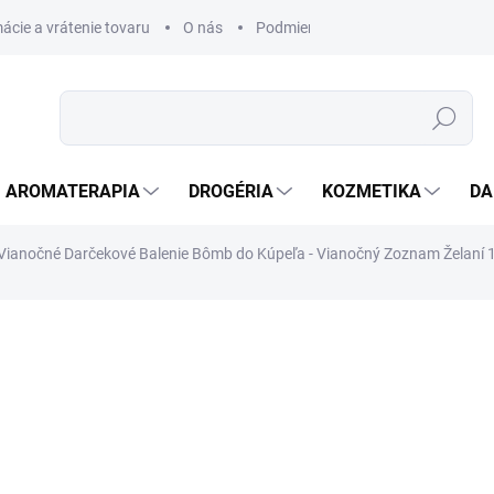
ácie a vrátenie tovaru
O nás
Podmienky ochrany osobných úda
Hľadať
AROMATERAPIA
DROGÉRIA
KOZMETIKA
DA
ianočné Darčekové Balenie Bômb do Kúpeľa - Vianočný Zoznam Želaní 
nia
ZNAČKA:
AWM
€16,27
€13,23 bez DPH
Jednotková
SKLADOM
(>5 KS)
cena: