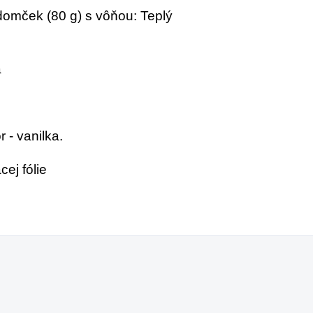
omček (80 g) s vôňou: Teplý
a
r - vanilka.
ej fólie