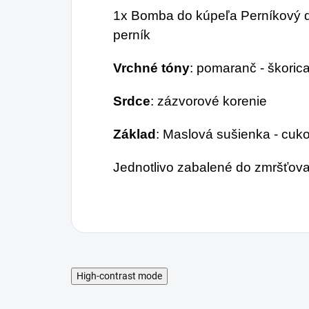
1x Bomba do kúpeľa Perníkový d
perník
Vrchné tóny
: pomaranč - škoric
Srdce
: zázvorové korenie
Základ
: Maslová sušienka - cuko
Jednotlivo zabalené do zmršťovac
High-contrast mode