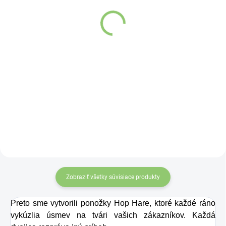
Altevita sklenená fľaša
recyklovaného papiera
na vodu 1ks
1ks
€10,96
€0,89
Do košíka
Do košíka
Sklenená fľaša
Altevita
Zobraziť všetky súvisiace produkty
Preto sme vytvorili ponožky Hop Hare, ktoré každé ráno
vykúzlia úsmev na tvári vašich zákazníkov. Každá