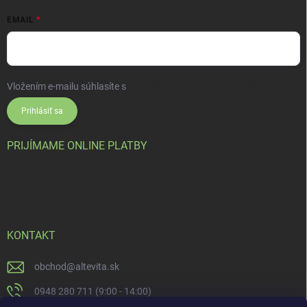
EMAIL
Vložením e-mailu súhlasíte s
podmienkami ochrany osobných údajov
Prihlásiť sa
PRIJÍMAME ONLINE PLATBY
KONTAKT
obchod
@
altevita.sk
0948 280 711 (9:00 - 14:00)