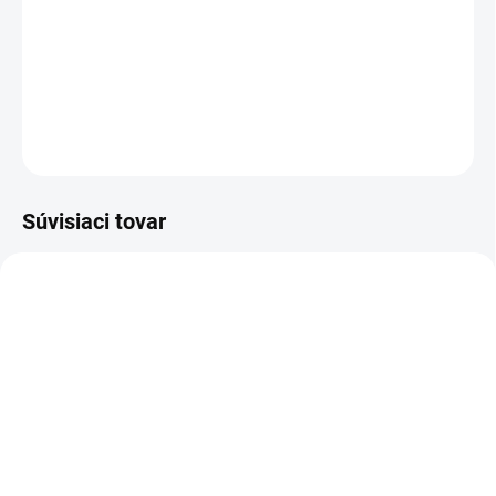
Vám padnú! Domnievame sa, že úloha ponožiek v
každodennom živote je podceňovaná.
DETAILNÉ INFORMÁCIE
OPÝTAŤ SA
STRÁŽIŤ
Súvisiaci tovar
VIAC ZA MENEJ
VIAC ZA MENEJ
11813
9541
SKLADOM
(>5 KS)
SKLADOM
(>5 KS)
Altevita Guličkové pero z