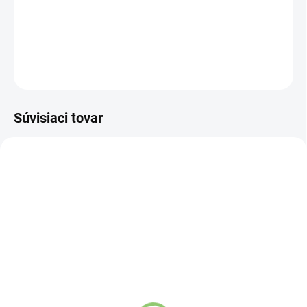
zaliatych v skle. Každý kúsok je jedinečný!
DETAILNÉ INFORMÁCIE
OPÝTAŤ SA
STRÁŽIŤ
Súvisiaci tovar
VIAC ZA MENEJ
VIAC ZA MENEJ
9541
4785
SKLADOM
(>5 KS)
VYPREDANÉ
Altevita Guličkové pero z
Altevita Superfood
recyklovaného papiera
beauty collagen 16g