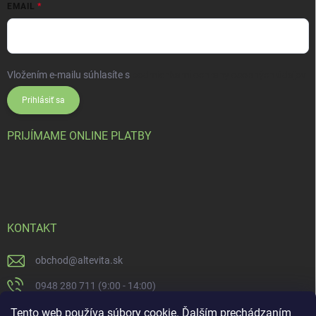
EMAIL
Vložením e-mailu súhlasíte s
podmienkami ochrany osobných údajov
Prihlásiť sa
PRIJÍMAME ONLINE PLATBY
KONTAKT
obchod
@
altevita.sk
0948 280 711 (9:00 - 14:00)
Altevita.sk
Tento web používa súbory cookie. Ďalším prechádzaním