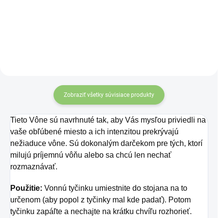
môžete svoju rannú
ľudské telo skutočne
kávu premeniť na
významné pozitívne
výživovú bombu,
účinky, najmä pri
pričom vyrovnáte
dlhodobom dopĺňaní.
účinky kofeínu s
Čo by ste však
proteínmi, čo
povedali na to, keby
Zobraziť všetky súvisiace produkty
znamená, že budete
jeho priaznivý vplyv
mať energiu na celý
dokázal byť ešte
Tieto Vône sú navrhnuté tak, aby Vás mysľou priviedli na
deň.
obsiahlejší? Vďaka
vaše obľúbené miesto a ich intenzitou prekrývajú
produktu
Superfood
nežiaduce vône. Sú dokonalým darčekom pre tých, ktorí
milujú príjemnú vôňu alebo sa chcú len nechať
Beauty Collagen
rozmaznávať.
môžete užívanie
Použitie:
Vonnú tyčinku umiestnite do stojana na to
kolagénu povýšiť na
určenom (aby popol z tyčinky mal kde padať). Potom
nový level!
tyčinku zapáľte a nechajte na krátku chvíľu rozhorieť.