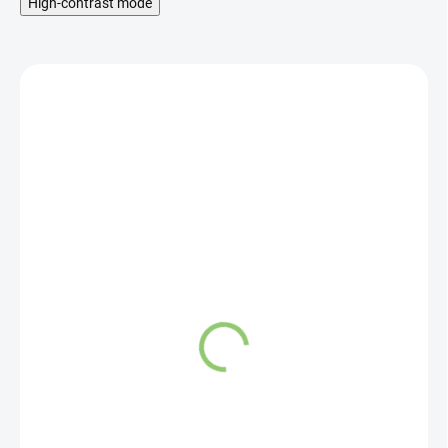
High-contrast mode
SKLADOM
Tribal Vonné Tyčinky
Biela Šalvia + Levanduľa
1 balenie
2,20 €
Do košíka
Sú vyrobené ručne v Indii.