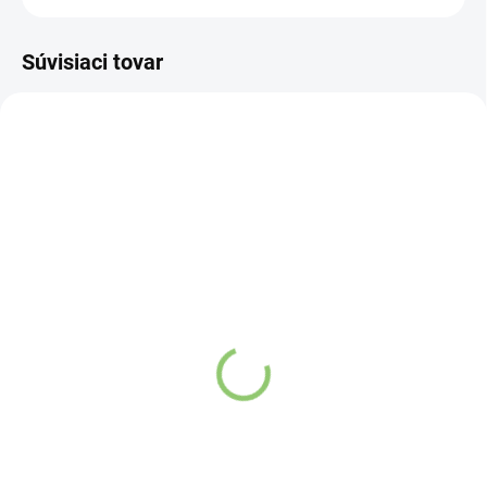
Súvisiaci tovar
VIAC ZA MENEJ
VIAC ZA MENEJ
5252
4785
SKLADOM
(>5 KS)
VYPREDANÉ
Altevita Collagen Coffee
Altevita Superfood
3,1g
beauty collagen 16g
€1,07
€1,07
Do košíka
Detail
S kolagénom
Čistý kolagén má na