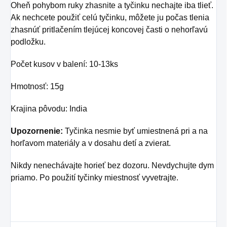
Oheň pohybom ruky zhasnite a tyčinku nechajte iba tlieť.
Ak nechcete použiť celú tyčinku, môžete ju počas tlenia
zhasnúť pritlačením tlejúcej koncovej časti o nehorľavú
podložku.
Počet kusov v balení: 10-13ks
Hmotnosť: 15g
Krajina pôvodu: India
Upozornenie:
Tyčinka nesmie byť umiestnená pri a na
horľavom materiály a v dosahu detí a zvierat.
Nikdy nenechávajte horieť bez dozoru. Nevdychujte dym
priamo. Po použití tyčinky miestnosť vyvetrajte.