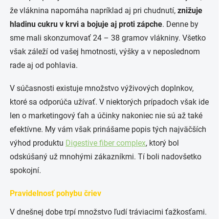
že vláknina napomáha napríklad aj pri chudnutí,
znižuje
hladinu cukru v krvi a bojuje aj proti zápche
. Denne by
sme mali skonzumovať 24 – 38 gramov vlákniny. Všetko
však záleží od vašej hmotnosti, výšky a v neposlednom
rade aj od pohlavia.
V súčasnosti existuje množstvo výživových doplnkov,
ktoré sa odporúča užívať.
V niektorých prípadoch však ide
len o marketingový ťah
a účinky nakoniec nie sú až také
efektívne. My vám však prinášame popis tých najväčších
výhod produktu
Digestive
fiber
complex
, ktorý bol
odskúšaný už mnohými zákazníkmi. Tí boli nadovšetko
spokojní.
Pravidelnosť pohybu čriev
V dnešnej dobe trpí množstvo ľudí tráviacimi ťažkosťami.