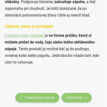
vlákniny
. Podporuje trávenie,
zabraňuje zápche
, a tiež
napomáha pri chudnutí. Je totiž dokázané, že po
stimulácii pomarančovej šťavy cítite aj menší hlad.
Užívanie, ktoré si zamilujete
Digestive fiber complex
je
vo forme prášku
,
ktorý si
môžete pridať do vody, čaju alebo iného obľúbeného
nápoja
.
Tento produkt je možné dať aj do pudingu
,
ovsenej kaše alebo jogurtu. Jednoducho všade tam, kde
vám to vyhovuje.
Predchádzajúci článok
Ďalší článok