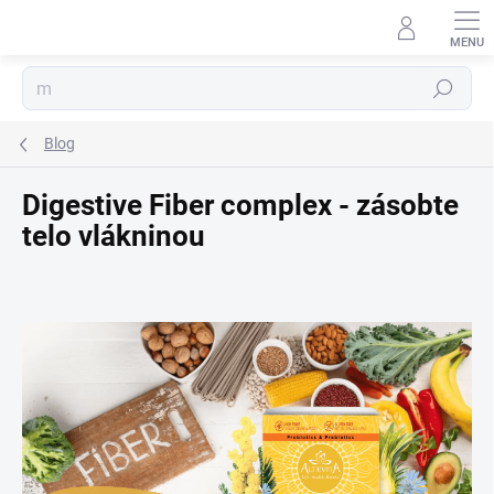
Prejsť
na
obsah
Hľadať
Blog
Digestive Fiber complex - zásobte
telo vlákninou