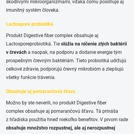
škodlivými mikroorganizmami, vďaka čomu posilňuje aj
imunitný systém človeka.
Lactospore
probiotiká
Produkt Digestive fiber complex obsahuje aj
Lactosporeprobiotiká. Tie
slúžia na ničenie zlých baktérií
v črevách
a naopak, na podporu a dodanie energie tým
prospešným črevným baktériám. Tieto probiotiká udržujú
celkové zdravie, podporujú črevný mikrobióm a zlepšujú
všetky funkcie trávenia.
Obsahuje aj pomarančovú šťavu
Možno by ste neverili, no produkt Digestive fiber
complex obsahuje aj pomarančovú šťavu. Tá prináša
z hľadiska použitia hneď niekoľko benefitov. V prvom rade
obsahuje množstvo rozpustnej, ale aj nerozpustnej