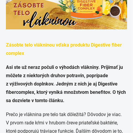
Zásobte telo vlákninou vďaka produktu
Digestive
fiber
complex
Asi ste už neraz počuli o výhodách vlákniny. Prijímať ju
môže
t
e z niektorých druhov potravín, poprípade
z výživových doplnkov. Jedným z nich je aj
Digestive
fiber
complex
, ktorý vyniká množstvom benefitov. O tých
sa dozviete v tomto článku.
Prečo je vláknina pre telo tak dôležitá? Dôvodov je viac.
V prvom rade kŕmi v hrubom čreve priateľské baktérie,
ktoré podporujú tráviace funkcie. Ďalším dôvodom je to,