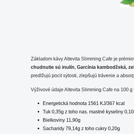
Základom kávy Altevita Slimming Cafe je prémi
chudnutie sú inulín, Garcínia kambodžská, z
predlžujú pocit sýtosti, zlepšujú trávenie a abs
Výživové údaje Altevita Slimming Cafe na 100 g
Energetická hodnota 1561 KJ/367 kcal
Tuk 0,35g z toho nas. mastné kyseliny 0,1
Bielkoviny 11,90g
Sacharidy 79,14g z toho cukry 0,20g