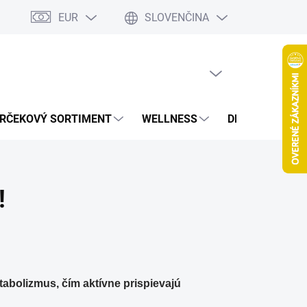
EUR
SLOVENČINA
jov
Spolupráca Blogeri/Influenceri
Affiliate program
Veľkoob
PRÁZDNY KOŠÍK
NÁKUPNÝ
KOŠÍK
RČEKOVÝ SORTIMENT
WELLNESS
DETOXIKÁCIA
!
tabolizmus, čím aktívne prispievajú