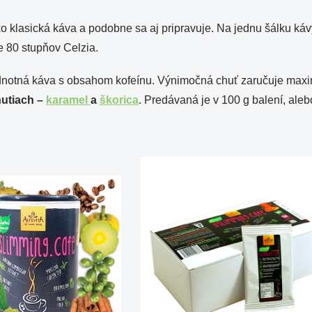
 klasická káva a podobne sa aj pripravuje. Na jednu šálku kávy 
 80 stupňov Celzia.
dnotná káva s obsahom kofeínu. Výnimočná chuť zaručuje maximá
hutiach –
karamel
a
škorica
. Predávaná je v 100 g balení, aleb