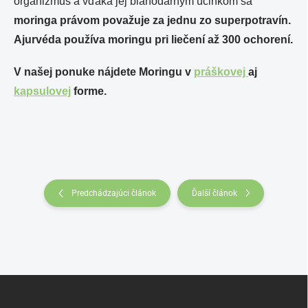
organizmus a vďaka jej blahodárnym účinkom sa
moringa právom považuje za jednu zo superpotravín.
Ajurvéda používa moringu pri liečení až 300 ochorení
.
V našej ponuke nájdete Moringu v
práškovej
aj
kapsulovej
forme.
Predchádzajúci článok
Ďalší článok
Z
á