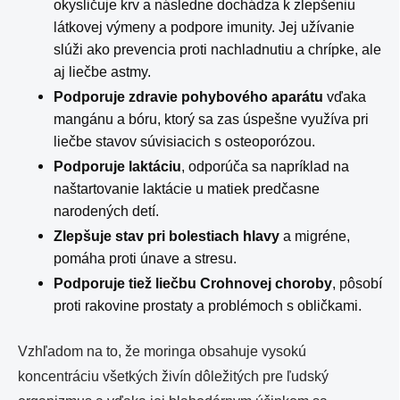
okysličuje krv a následne dochádza k zlepšeniu
látkovej výmeny a podpore imunity. Jej užívanie
slúži ako prevencia proti nachladnutiu a chrípke, ale
aj liečbe astmy.
Podporuje zdravie pohybového aparátu
vďaka
mangánu a bóru, ktorý sa zas úspešne využíva pri
liečbe stavov súvisiacich s osteoporózou.
Podporuje laktáciu
, odporúča sa napríklad na
naštartovanie laktácie u matiek predčasne
narodených detí.
Zlepšuje stav pri bolestiach hlavy
a migréne,
pomáha proti únave a stresu.
Podporuje tiež liečbu Crohnovej choroby
, pôsobí
proti rakovine prostaty a problémoch s obličkami.
Vzhľadom na to, že moringa obsahuje vysokú
koncentráciu všetkých živín dôležitých pre ľudský