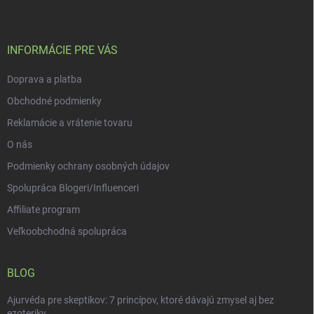
p
ä
t
i
INFORMÁCIE PRE VÁS
e
Doprava a platba
Obchodné podmienky
Reklamácie a vrátenie tovaru
O nás
Podmienky ochrany osobných údajov
Spolupráca Blogeri/Influenceri
Affiliate program
Veľkoobchodná spolupráca
BLOG
Ajurvéda pre skeptikov: 7 princípov, ktoré dávajú zmysel aj bez
ezoteriky