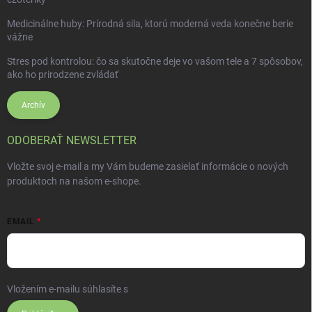
Medicinálne huby: Prírodná sila, ktorú moderná veda konečne berie
vážne
Stres pod kontrolou: čo sa skutočne deje vo vašom tele a 7 spôsobov,
ako ho prirodzene zvládať
Archív
ODOBERAŤ NEWSLETTER
Vložte svoj e-mail a my Vám budeme zasielať informácie o nových
produktoch na našom e-shope.
EMAIL
Vložením e-mailu súhlasíte s
podmienkami ochrany osobných údajov