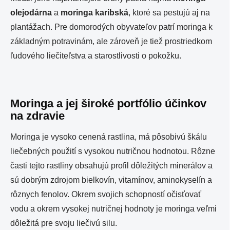
olejodárna
a
moringa karibská
, ktoré sa pestujú aj na
plantážach. Pre domorodých obyvateľov patrí
moringa
k
základným potravinám, ale zároveň je tiež prostriedkom
ľudového liečiteľstva a starostlivosti o pokožku.
Moringa a jej široké portfólio účinkov
na zdravie
Moringa je vysoko cenená rastlina, má pôsobivú škálu
liečebných použití s ​​vysokou nutričnou hodnotou. Rôzne
časti tejto rastliny obsahujú profil dôležitých minerálov a
sú dobrým zdrojom bielkovín, vitamínov, aminokyselín a
rôznych fenolov. Okrem svojich schopností očisťovať
vodu a okrem vysokej nutričnej hodnoty je moringa veľmi
dôležitá pre svoju liečivú silu.