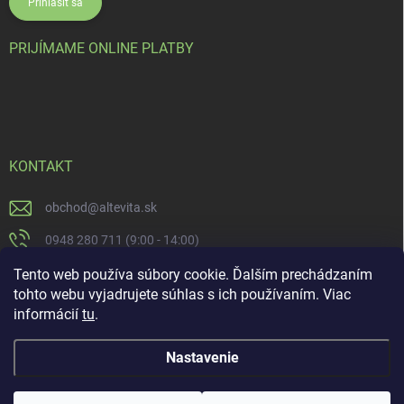
Prihlásiť sa
PRIJÍMAME ONLINE PLATBY
KONTAKT
obchod
@
altevita.sk
0948 280 711 (9:00 - 14:00)
Altevita.sk
Tento web používa súbory cookie. Ďalším prechádzaním
tohto webu vyjadrujete súhlas s ich používaním. Viac
altevita
informácií
tu
.
Nastavenie
Copyright 2026
Altevita.sk - life - health - beauty
. Všetky práva vyhradené.