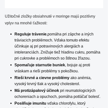
Užitočné zložky obsiahnuté v moringe majú pozitívny
vplyv na mnohé ťažkosti:
Reguluje trávenie
,pomáha pri zápche a iných
tráviacich problémoch. Vďaka tomuto efektu
účinkuje aj pri potravinových alergiách a
intoleranciách. Znižuje tiež hladinu cukru, pomáha
pri cukrovke a problémoch so štítnou žľazou.
Spomaľuje starnutie buniek
, bojuje aj proti
vráskam a rieši problémy s pokožkou.
Rieši krvné a cievne problémy
ako anémia,
vysoký krvný tlak a vysoký cholesterol.
Má protizápalový účinok
pri reumatologických
ochoreniach a opuchoch, pomáha potláčať bolesť.
Posilňuje imunitu
vďaka chlorofylu, ktorý