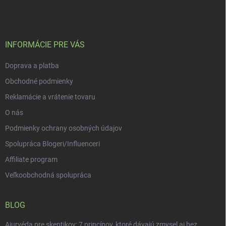
á
e
n
p
p
r
i
ä
v
e
t
k
i
INFORMÁCIE PRE VÁS
y
e
v
Doprava a platba
ý
p
Obchodné podmienky
i
s
Reklamácie a vrátenie tovaru
u
O nás
Podmienky ochrany osobných údajov
Spolupráca Blogeri/Influenceri
Affiliate program
Veľkoobchodná spolupráca
BLOG
Ajurvéda pre skeptikov: 7 princípov, ktoré dávajú zmysel aj bez