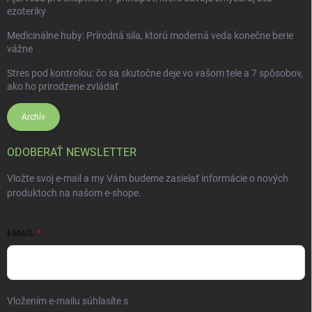
ezoteriky
Medicinálne huby: Prírodná sila, ktorú moderná veda konečne berie
vážne
Stres pod kontrolou: čo sa skutočne deje vo vašom tele a 7 spôsobov,
ako ho prirodzene zvládať
Archív
ODOBERAŤ NEWSLETTER
Vložte svoj e-mail a my Vám budeme zasielať informácie o nových
produktoch na našom e-shope.
EMAIL
Vložením e-mailu súhlasíte s
podmienkami ochrany osobných údajov