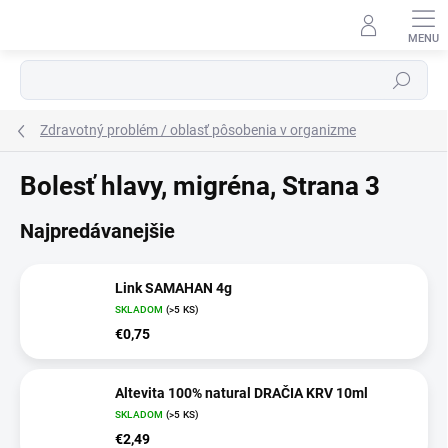
Prejsť
na
obsah
Hľadať
Zdravotný problém / oblasť pôsobenia v organizme
Bolesť hlavy, migréna
, Strana 3
Najpredávanejšie
Link SAMAHAN 4g
SKLADOM
(>5 KS)
€0,75
Altevita 100% natural DRAČIA KRV 10ml
SKLADOM
(>5 KS)
€2,49