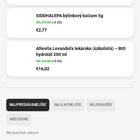
SIDDHALEPA bylinkový balzam 5g
SKLADOM
(>5 KS)
€2,77
Altevita Levanduľa lekárska (úzkolistá) – BIO
hydrolát 200 ml
SKLADOM
(>5 KS)
€16,02
R
a
NAJPREDÁVANEJŠIE
NAJLACNEJŠIE
NAJDRAHŠIE
d
e
ABECEDNE
n
i
36
položiek celkom
e