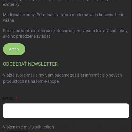
ezoteriky
Medicinálne huby: Prírodná sila, ktorú moderná veda konečne berie
vážne
Stres pod kontrolou: čo sa skutočne deje vo vašom tele a 7 spôsobov,
ako ho prirodzene zvládať
Archív
ODOBERAŤ NEWSLETTER
Vložte svoj e-mail a my Vám budeme zasielať informácie o nových
produktoch na našom e-shope.
EMAIL
Vložením e-mailu súhlasíte s
podmienkami ochrany osobných údajov