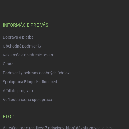
á
p
ä
t
i
INFORMÁCIE PRE VÁS
e
Doprava a platba
Obchodné podmienky
Reklamácie a vrátenie tovaru
O nás
Podmienky ochrany osobných údajov
Spolupráca Blogeri/Influenceri
Affiliate program
Veľkoobchodná spolupráca
BLOG
Ajurvéda pre skeptikov: 7 princípov, ktoré dávajú zmysel aj bez