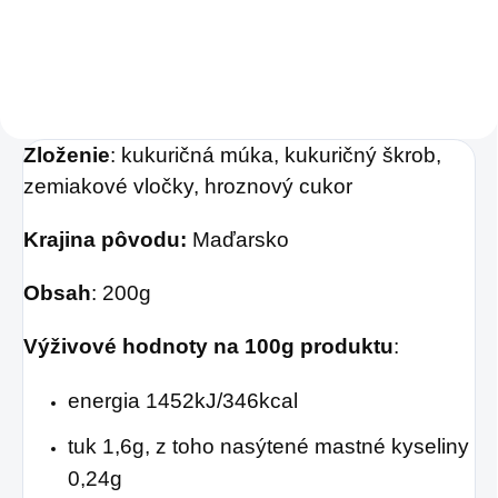
bylinný prípravok,
Charlie's Organics.
ktorý
prináša rýchlu
Táto perlivá voda s
úľavu od príznakov
prírodnou
nachladenia, kašľu,
maracujovou šťavou
nádchy i bolesti
Zloženie
: kukuričná múka, kukuričný škrob,
je vyrobená z BIO
zemiakové vločky, hroznový cukor
hlavy.
certifikovaných
prísad. Je skvelá na
Krajina pôvodu:
Maďarsko
zahnanie smädu
Obsah
: 200g
alebo len ako
osvieženie v týchto
Výživové hodnoty na 100g produktu
:
sparných dňoch.
energia 1452kJ/346kcal
tuk 1,6g, z toho nasýtené mastné kyseliny
0,24g