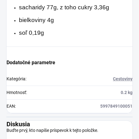
sacharidy 77g, z toho cukry 3,36g
bielkoviny 4g
soľ 0,19g
Dodatočné parametre
Kategória
:
Cestoviny
Hmotnosť
:
0.2 kg
EAN
:
5997849100051
Diskusia
Buďte prvý, kto napíše príspevok k tejto položke.