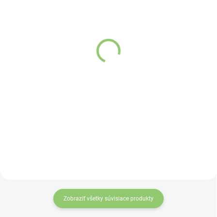
SKLADOM
VYPREDANÉ
(>5 KS)
Závesný talizman – 3
Altevita Guličkové pero z
čínske mince 1 kus
recyklovaného papiera
€4,37
1ks
€0,89
Detail
Do košíka
Čínske mince
zviazané
červenou šnúrkou
symbolizujú
nevyčerpateľný zdroj
príjmov a vytvárajú
priaznivé vibrácie pre
finančnú stabilitu. Účinok
mincí zvyšuje
„nekonečný uzol šťastia“
Zobraziť všetky súvisiace produkty
na konci šnúrky. Môžete
ich nosiť v aktovke,