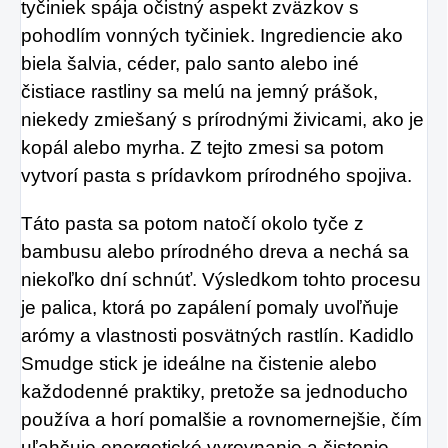
tyčiniek spája očistný aspekt zväzkov s
pohodlím vonných tyčiniek. Ingrediencie ako
biela šalvia, céder, palo santo alebo iné
čistiace rastliny sa melú na jemný prášok,
niekedy zmiešaný s prírodnými živicami, ako je
kopál alebo myrha. Z tejto zmesi sa potom
vytvorí pasta s prídavkom prírodného spojiva.
Táto pasta sa potom natočí okolo tyče z
bambusu alebo prírodného dreva a nechá sa
niekoľko dní schnúť. Výsledkom tohto procesu
je palica, ktorá po zapálení pomaly uvoľňuje
arómy a vlastnosti posvätných rastlín. Kadidlo
Smudge stick je ideálne na čistenie alebo
každodenné praktiky, pretože sa jednoducho
používa a horí pomalšie a rovnomernejšie, čím
uľahčuje energetické vyrovnanie a čistenie