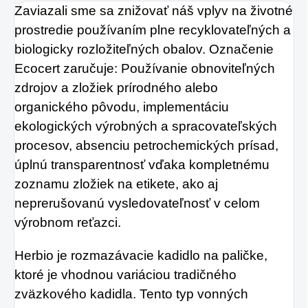
Zaviazali sme sa znižovať náš vplyv na životné
kabelke alebo ich môžete
prostredie používaním plne recyklovateľných a
zavesiť v byte, či na
biologicky rozložiteľných obalov. Označenie
pracovisku.
Ecocert zaručuje: Používanie obnoviteľných
zdrojov a zložiek prírodného alebo
organického pôvodu, implementáciu
ekologických výrobných a spracovateľských
procesov, absenciu petrochemických prísad,
úplnú transparentnosť vďaka kompletnému
zoznamu zložiek na etikete, ako aj
neprerušovanú vysledovateľnosť v celom
výrobnom reťazci.
Herbio je rozmazávacie kadidlo na paličke,
ktoré je vhodnou variáciou tradičného
zväzkového kadidla. Tento typ vonných