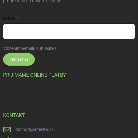
produktoch na našom e-shope.
EMAIL
Vložením e-mailu súhlasíte s
podmienkami ochrany osobných údajov
Prihlásiť sa
PRIJÍMAME ONLINE PLATBY
KONTAKT
obchod
@
altevita.sk