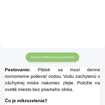
Sklenená fľaša
Altevita
Zobraziť všetky súvisiace produkty
Pestovanie:
Plátok sa musí denne
rovnomerne polievať vodou. Vodu zachytenú v
záchytnej miske nakoniec zlejte. Položte na
svetlé miesto bez priameho slnka.
Čo je mikrozelenia?