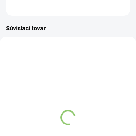
OPÝTAŤ SA
STRÁŽIŤ
Súvisiaci tovar
VIAC ZA MENEJ
VIAC ZA MENEJ
9541
11813
SKLADOM
(>5 KS)
SKLADOM
(>5 KS)
Altevita Guličkové pero z
Altevita sklenená fľaša
recyklovaného papiera
na vodu 1ks
1ks
€10,96
€0,89
Do košíka
Do košíka