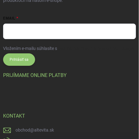
produktoch na našom e-shope.
EMAIL
Vložením e-mailu súhlasíte s
podmienkami ochrany osobných údajov
Prihlásiť sa
PRIJÍMAME ONLINE PLATBY
KONTAKT
obchod
@
altevita.sk