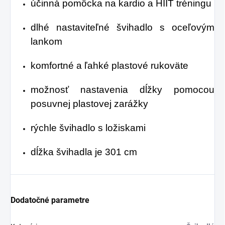
účinná pomôcka na kardio a HIIT tréningu
dlhé nastaviteľné švihadlo s oceľovým
lankom
komfortné a ľahké plastové rukoväte
možnosť nastavenia dĺžky pomocou
posuvnej plastovej zarážky
rýchle švihadlo s ložiskami
dĺžka švihadla je 301 cm
Dodatočné parametre