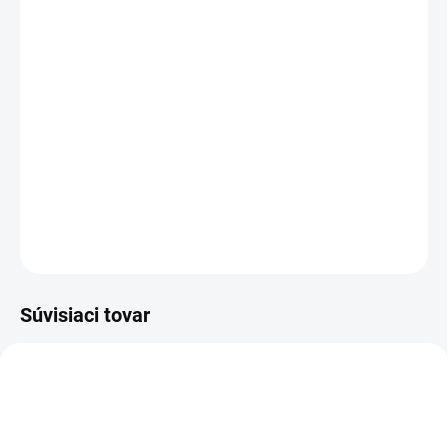
aktivít. Má
ľahké ergonomicky tvarované
rukoväte
s guličkovými ložiskami pre
maximálnu rotáciu. Kvalitné oceľové lanko je
potiahnuté PVC a
má ľahko nastaviteľnú
dĺžku
. Tú možno
nastaviť pomocou
posuvnej plastovej zarážky v madlách.
DETAILNÉ INFORMÁCIE
OPÝTAŤ SA
STRÁŽIŤ
Súvisiaci tovar
VIAC ZA MENEJ
VIAC ZA MENEJ
19545
12656