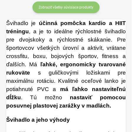
certifikovaných
Zobraziť všetky súvisiace produkty
prísad. Je skvelá na
Švihadlo je
účinná pomôcka kardio a HIIT
zahnanie smädu
tréningu
, a je to ideálne rýchlostné švihadlo
alebo len ako
pre dvojskoky a rýchlostné skákanie. Pre
osvieženie v týchto
športovcov všetkých úrovní a aktivít, vrátane
sparných dňoch.
crossfitu, boxu, bojových športov, fitness a
ďalších. Má
ľahké, ergonomicky tvarované
rukoväte
s guličkovými ložiskami pre
maximálnu rotáciu. Kvalitné oceľové lanko je
potiahnuté PVC a
má ľahko nastaviteľnú
dĺžku
. Tú možno
nastaviť pomocou
posuvnej plastovej zarážky v madlách.
Švihadlo a jeho výhody