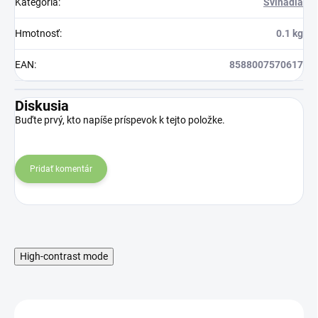
Kategória
:
Švihadlá
Hmotnosť
:
0.1 kg
EAN
:
8588007570617
Diskusia
Buďte prvý, kto napíše príspevok k tejto položke.
Pridať komentár
High-contrast mode