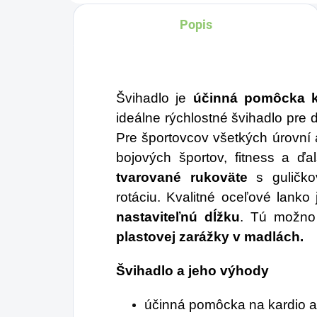
hodnôt približne 10 x
Popis
silnejší, než bežný
zelený čaj.
Švihadlo je
účinná pomôcka ka
ideálne rýchlostné švihadlo pre 
Pre športovcov všetkých úrovní a 
bojových športov, fitness a ďa
tvarované rukoväte
s guličko
rotáciu. Kvalitné oceľové lanko
nastaviteľnú dĺžku
. Tú možn
plastovej zarážky v madlách.
Švihadlo a jeho výhody
účinná pomôcka na kardio a 