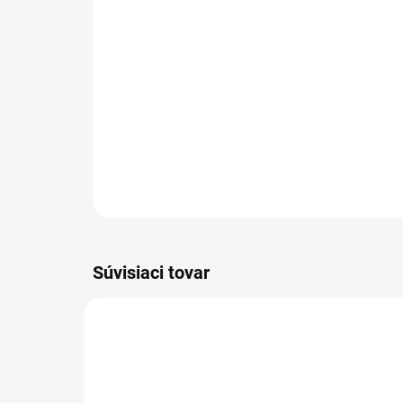
Súvisiaci tovar
VIAC ZA MENEJ
VIAC Z
3671