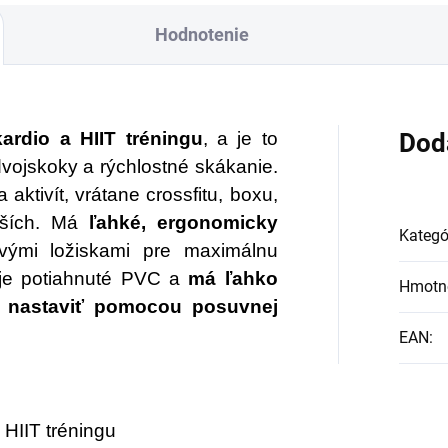
Hodnotenie
rdio a HIIT tréningu
, a je to
Dod
dvojskoky a rýchlostné skákanie.
aktivít, vrátane crossfitu, boxu,
lších. Má
ľahké, ergonomicky
Kategó
vými ložiskami pre maximálnu
 je potiahnuté PVC a
má ľahko
Hmotn
o
nastaviť pomocou posuvnej
EAN
:
HIIT tréningu