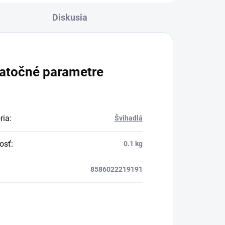
uzol šťastia“ na konci šnúrky.
Diskusia
Môžete ich nosiť v aktovke,
kabelke alebo ich môžete
zavesiť v byte, či na
pracovisku.
atočné parametre
ria
:
Švihadlá
osť
:
0.1 kg
8586022219191