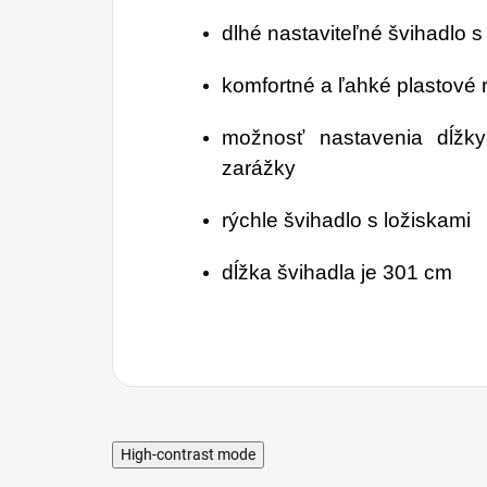
dlhé nastaviteľné švihadlo
komfortné a ľahké plastové 
možnosť nastavenia dĺžk
zarážky
rýchle švihadlo s ložiskami
dĺžka švihadla je 301 cm
High-contrast mode