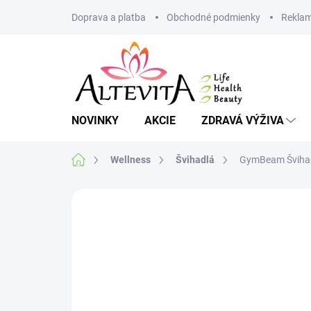
Prejsť
Doprava a platba
Obchodné podmienky
Reklam
na
obsah
NOVINKY
AKCIE
ZDRAVÁ VÝŽIVA
Domov
Wellness
Švihadlá
GymBeam Švihad
Neohodnotené
Podrobnosti hodnote
MAXIMÁLNA ZĽAVA 8%
VIAC ZA MENEJ