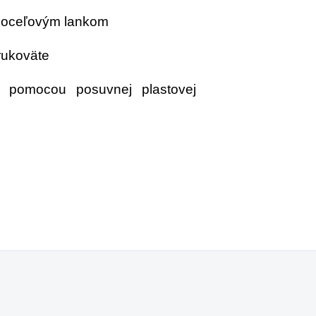
 s oceľovým lankom
rukoväte
y pomocou posuvnej plastovej