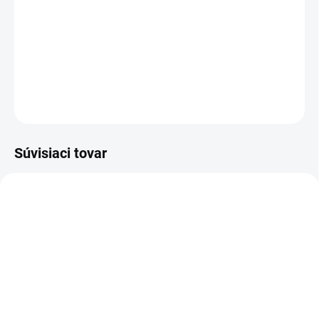
domácnosti. Poteší každého, komu je chladno, najmä
večer pri sledovaní televízie. Deka má krásny Vianočný
vzor, a tak je vhodná aj ako darček pod stromček.
DETAILNÉ INFORMÁCIE
OPÝTAŤ SA
STRÁŽIŤ
Súvisiaci tovar
VIAC ZA MENEJ
VIAC ZA MENEJ
9541
9122
SKLADOM
VYPREDANÉ
(>5 KS)
Závesný talizman – 3