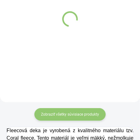
Altevita Guličkové pero z
čínske mince 1 kus
recyklovaného papiera
€4,37
1ks
€0,89
Detail
Do košíka
Čínske mince
zviazané
červenou šnúrkou
symbolizujú
nevyčerpateľný zdroj
príjmov a vytvárajú
priaznivé vibrácie pre
finančnú stabilitu. Účinok
mincí zvyšuje
„nekonečný uzol šťastia“
Zobraziť všetky súvisiace produkty
na konci šnúrky. Môžete
ich nosiť v aktovke,
Fleecová deka je vyrobená z kvalitného materiálu tzv.
kabelke alebo ich môžete
Coral fleece. Tento materiál je veľmi mäkký, nežmolkuje