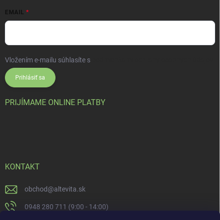
EMAIL
Vložením e-mailu súhlasíte s
podmienkami ochrany osobných údajov
Prihlásiť sa
PRIJÍMAME ONLINE PLATBY
KONTAKT
obchod
@
altevita.sk
0948 280 711 (9:00 - 14:00)