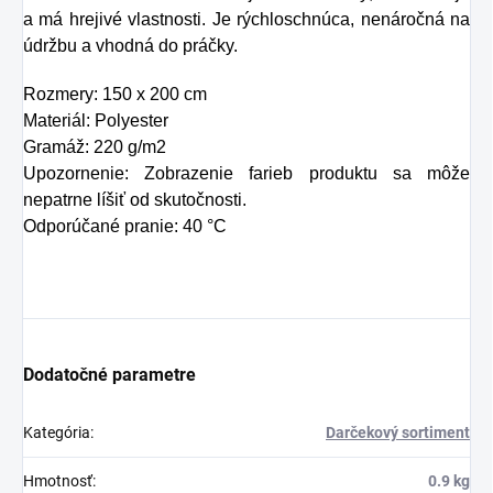
zavesiť v byte, či na
a má hrejivé vlastnosti. Je rýchloschnúca, nenáročná na
pracovisku.
údržbu a vhodná do práčky.
Rozmery: 150 x 200 cm
Materiál: Polyester
Gramáž: 220 g/m2
Upozornenie: Zobrazenie farieb produktu sa môže
nepatrne líšiť od skutočnosti.
Odporúčané pranie: 40 °C
Dodatočné parametre
Kategória
:
Darčekový sortiment
Hmotnosť
:
0.9 kg