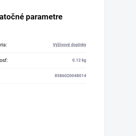
Vďaka produktu
Superfood Beauty
atočné parametre
Collagen
môžete
užívanie kolagénu
povýšiť na nový level!
ria
:
Výživové doplnky
osť
:
0.12 kg
8586020048014