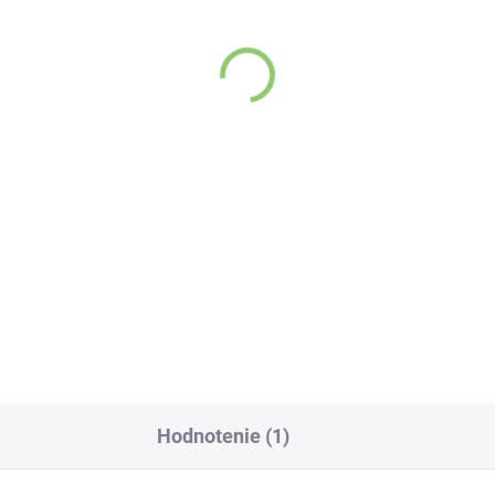
SKL
(>5 KS)
(>
evita Collagen
Altevita sklenená fľaš
ptides Pure Premium
na vodu 1ks
€10,96
,07
Do košíka
Do košíka
Sklenená fľaša Altevi
lagén sa považuje za
avnú zložku pokožky.
orí ju, dokonca, až
množstve 80 %. Ako
bre vieme, pokožku
plyvňujú mnohé
Hodnotenie (1)
ktory, dôsledkom
ho môže produkcia