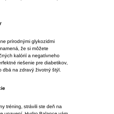
y
ne prírodnými glykozidmi 
 znamená, že si môžete 
ných kalórií a negatívneho 
rfektné riešenie pre diabetikov, 
 dbá na zdravý životný štýl.
cie
y tréning, strávili ste deň na 
te unavení, Hydro Balance vám 