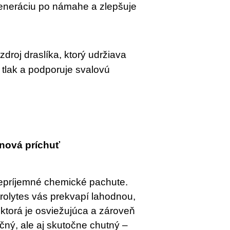
eneráciu po námahe a zlepšuje 
 zdroj draslíka, ktorý udržiava 
 tlak a podporuje svalovú 
ónová príchuť
epríjemné chemické pachute. 
olytes vás prekvapí lahodnou, 
torá je osviežujúca a zároveň 
čný, ale aj skutočne chutný – 