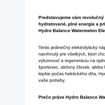
ko
ra
pro
Predstavujeme vám revolučný s
hydratované, plné energie a pri
v 
Hydro Balance Watermelon Elec
sk
Tento jedinečný elektrolytický ná
navrhnutý pre všetkých, ktorí chc
výkonnosť a regeneráciu na úplne
športovec, aktívny človek, alebo l
lepšie počas hektického dňa, Hy
vaše potreby.
Prečo práve Hydro Balance Wa