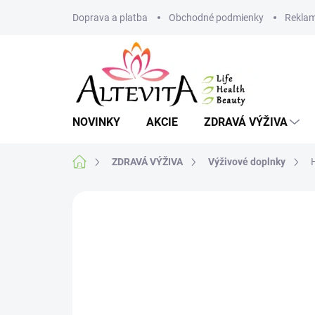
Prejsť
Doprava a platba
Obchodné podmienky
Reklam
na
obsah
NOVINKY
AKCIE
ZDRAVÁ VÝŽIVA
Domov
ZDRAVÁ VÝŽIVA
Výživové doplnky
1 hodnotenie
Podrobnosti hodnoteni
VIAC ZA MENEJ