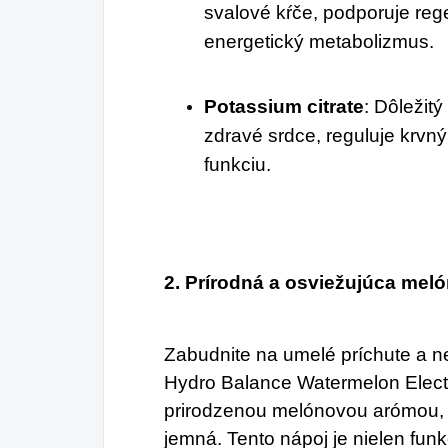
svalové kŕče, podporuje reg
energetický metabolizmus.
Potassium citrate
: Dôležitý
zdravé srdce, reguluje krvný
funkciu.
2. Prírodná a osviežujúca mel
Zabudnite na umelé príchute a n
Hydro Balance Watermelon Electr
prirodzenou melónovou arómou, k
jemná. Tento nápoj je nielen funk