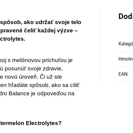
lagénu zanikať. Preto
d prichádza na
Dod
dukt Verisol, ktorý je
pôsob, ako udržať svoje telo 
pravené čeliť každej výzve – 
tomto prípade
trolytes.
velým riešením.
Kategó
Hmotn
poj s melónovou príchuťou je 
ú posunúť svoje zdravie, 
EAN
:
 novú úroveň. Či už ste 
en hľadáte spôsob, ako sa cítiť 
dro Balance je odpoveďou na 
termelon Electrolytes?