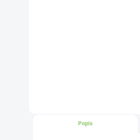
(>5 KS)
Kyosun Bio Matcha Tea 2
Alt
g
Pe
8g
€0,54
€1
Do košíka
J
edná sa o
Ko
najobľúbenejšie
hl
balenie
v našej ponuke.
Tv
Matcha Tea je z
v 
hľadiska nutričných
do
hodnôt približne 10 x
ov
silnejší, než bežný
Popis
fa
zelený čaj.
čo