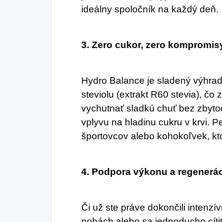
ideálny spoločník na každý deň.
3. Zero cukor, zero kompromis
Hydro Balance je sladený výhrad
steviolu (extrakt R60 stevia), čo
vychutnať sladkú chuť bez zbytoč
vplyvu na hladinu cukru v krvi. Pe
športovcov alebo kohokoľvek, kto
4. Podpora výkonu a regenerá
Či už ste práve dokončili intenzívn
nohách alebo sa jednoducho cíti