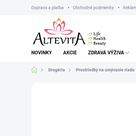
Prejsť
Doprava a platba
Obchodné podmienky
Reklam
na
obsah
NOVINKY
AKCIE
ZDRAVÁ VÝŽIVA
Domov
Drogéria
Prostriedky na umývanie riadu
Neohodnotené
Podrobnosti hodnote
AKCIA
VIAC ZA MENEJ