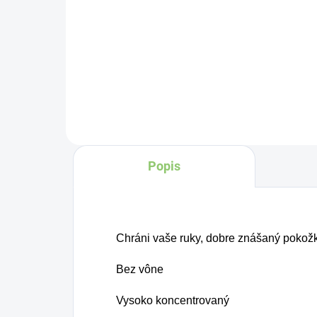
Praktická fľaša v
Či
objeme 500ml vhodná
ľu
na
miešanie a
vý
šejkovanie nápojov
.
úči
dl
Čo
Popis
na
pr
byť
Vď
Chráni vaše ruky, dobre znášaný pokož
Su
Bez vône
Co
už
Vysoko koncentrovaný