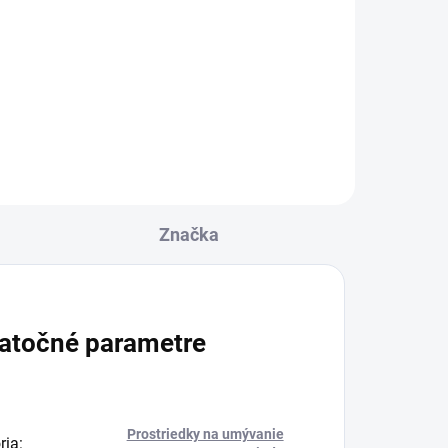
S kolagénom môžete
ta
svoju rannú kávu
premeniť na výživovú
bombu, pričom
vyrovnáte účinky
kofeínu s proteínmi, čo
Značka
znamená, že budete
mať energiu na celý
deň.
atočné parametre
Prostriedky na umývanie
ria
: