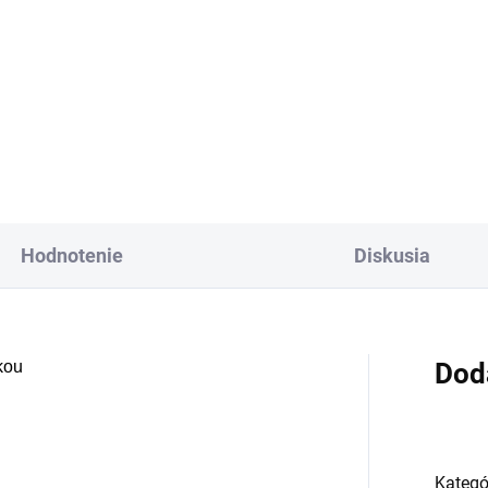
Do košíka
stý kolagén má na
Sklenená fľaša Altevi
dské telo skutočne
znamné pozitívne
nky, najmä pri
hodobom dopĺňaní.
 by ste však povedali
Hodnotenie
Diskusia
 to, keby jeho
iaznivý vplyv dokázal
 ešte obsiahlejší?
aka produktu
kou
Dod
perfood Beauty
llagen
môžete
ívanie kolagénu
Kategó