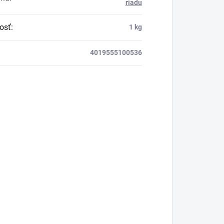
riadu
osť
:
1 kg
4019555100536