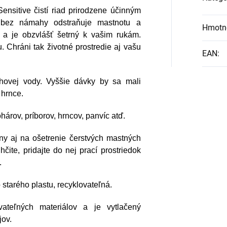
ýšiť na nový level!
nsitive čistí riad prirodzene účinným
 bez námahy odstraňuje mastnotu a
Hmotn
tý a je obzvlášť šetrný k vašim rukám.
. Chráni tak životné prostredie aj vašu
EAN
:
hovej vody. Vyššie dávky by sa mali
 hrnce.
árov, príborov, hrncov, panvíc atď.
lny aj na ošetrenie čerstvých mastných
hčite, pridajte do nej prací prostriedok
.
tarého plastu, recyklovateľná.
ovateľných materiálov a je vytlačený
jov.