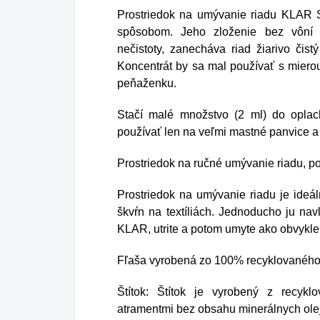
pov
Prostriedok na umývanie riadu KLAR Se
spôsobom. Jeho zloženie bez vôní
nečistoty, zanecháva riad žiarivo čis
Koncentrát by sa mal používať s mierou
peňaženku.
Stačí malé množstvo (2 ml) do oplac
používať len na veľmi mastné panvice a
Prostriedok na ručné umývanie riadu, poh
Prostriedok na umývanie riadu je ideá
škvŕn na textíliách. Jednoducho ju navl
KLAR, utrite a potom umyte ako obvykle
Fľaša vyrobená zo 100% recyklovaného s
Štítok: Štítok je vyrobený z recykl
atramentmi bez obsahu minerálnych ole