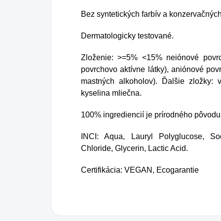
Bez syntetických farbív a konzervačných
Dermatologicky testované.
Zloženie: >=5% <15% neiónové povrch
povrchovo aktívne látky), aniónové povr
mastných alkoholov). Ďalšie zložky: v
kyselina mliečna.
100% ingrediencií je prírodného pôvod
INCI: Aqua, Lauryl Polyglucose, So
Chloride, Glycerin, Lactic Acid.
Certifikácia: VEGAN, Ecogarantie