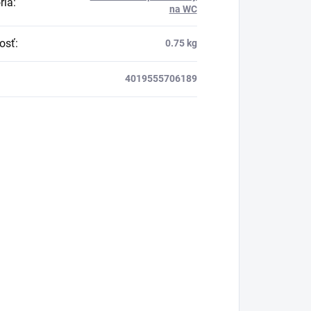
ria
:
na WC
osť
:
0.75 kg
4019555706189