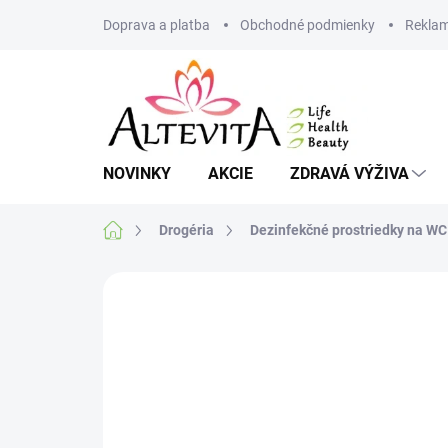
Prejsť
Doprava a platba
Obchodné podmienky
Reklam
na
obsah
NOVINKY
AKCIE
ZDRAVÁ VÝŽIVA
Domov
Drogéria
Dezinfekčné prostriedky na WC
Neohodnotené
Podrobnosti hodnote
AKCIA
VIAC ZA MENEJ