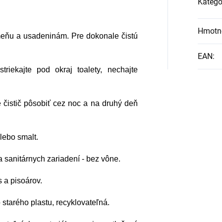
Kategó
Hmotn
kameňu a usadeninám. Pre dokonale čistú
EAN
:
triekajte pod okraj toalety, nechajte
e čistič pôsobiť cez noc a na druhý deň
lebo smalt.
a sanitárnych zariadení - bez vône.
 a pisoárov.
tarého plastu, recyklovateľná.