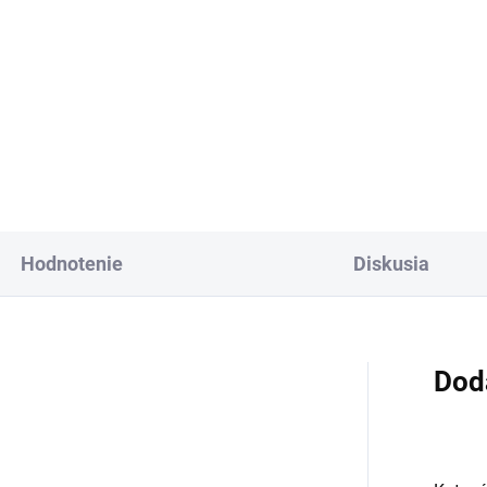
Detail
Veľmi atraktívny ka
žite pravú
vyfarbený do sýt
viežujúcu chuť s
špenátovo zeleného odti
arlie's Organics. Táto
vzácne sa objavuje aj v bi
rlivá voda s prírodnou
variante.
racujovou šťavou je
robená z BIO
Hodnotenie
Diskusia
tifikovaných prísad.
 skvelá na zahnanie
ädu alebo len ako
vieženie v týchto
Dod
arných dňoch.