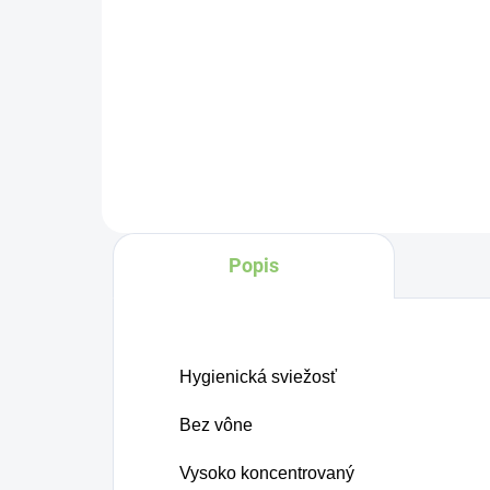
Samahan
ajurvédsky
bylinný čaj
je prírodný
Za
bylinný prípravok, ktorý
os
prináša rýchlu úľavu
Ch
od príznakov
pe
nachladenia, kašľu,
ma
nádchy i bolesti
vy
Popis
hlavy.
cer
Je
sm
os
Hygienická sviežosť
sp
Bez vône
Vysoko koncentrovaný