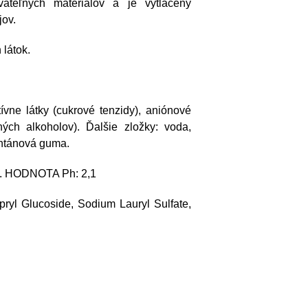
ovateľných materiálov a je vytlačený
jov.
 látok.
vne látky (cukrové tenzidy), aniónové
ných alkoholov). Ďalšie zložky: voda,
antánová guma.
du. HODNOTA Ph: 2,1
apryl Glucoside, Sodium Lauryl Sulfate,