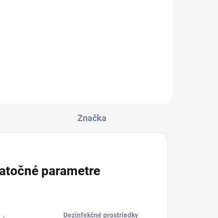
meň
eho
eňa,
elej
Značka
atočné parametre
Dezinfekčné prostriedky