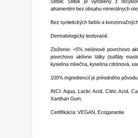
Štítok: Štítok je vyrobený z recykl
atramentmi bez obsahu minerálnych ole
Bez syntetických farbív a konzervačných
Dermatologicky testované.
Zloženie: <5% neiónové povrchovo aktí
povrchovo aktívne látky (sulfáty mast
kyselina mliečna, kyselina citrónová, x
100% ingrediencií je prírodného pôvo
INCI: Aqua, Lactic Acid, Citric Acid, C
Xanthan Gum.
Certifikácia: VEGAN, Ecogarantie