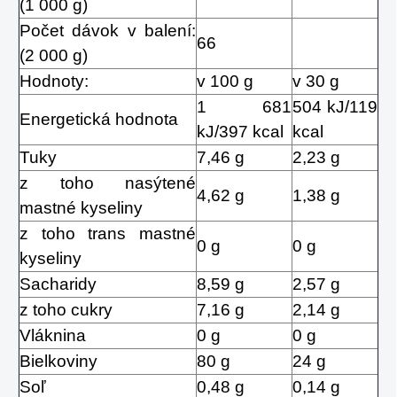
(1 000 g)
Počet dávok v balení:
66
(2 000 g)
Hodnoty:
v 100 g
v 30 g
1 681
504 kJ/119
Energetická hodnota
kJ/397 kcal
kcal
Tuky
7,46 g
2,23 g
z toho nasýtené
4,62 g
1,38 g
mastné kyseliny
z toho trans mastné
0 g
0 g
kyseliny
Sacharidy
8,59 g
2,57 g
z toho cukry
7,16 g
2,14 g
Vláknina
0 g
0 g
Bielkoviny
80 g
24 g
Soľ
0,48 g
0,14 g