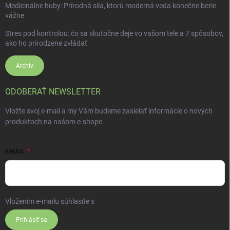
Medicinálne huby: Prírodná sila, ktorú moderná veda konečne berie
vážne
Stres pod kontrolou: čo sa skutočne deje vo vašom tele a 7 spôsobov,
ako ho prirodzene zvládať
Archív
ODOBERAŤ NEWSLETTER
Vložte svoj e-mail a my Vám budeme zasielať informácie o nových
produktoch na našom e-shope.
EMAIL
Vložením e-mailu súhlasíte s
podmienkami ochrany osobných údajov
Prihlásiť sa