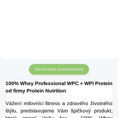
Detail
J
edná sa o
Zažite pravú
najobľúbenejšie
osviežujúcu chuť s
balenie
v našej
Charlie's Organics.
ponuke.
Matcha Tea
Táto perlivá voda s
je z hľadiska
prírodnou
nutričných hodnôt
maracujovou šťavou
približne 10 x
je vyrobená z BIO
silnejší, než bežný
Zobraziť všetky súvisiace produkty
certifikovaných
zelený čaj.
prísad. Je skvelá na
100% Whey Professional WPC + WPI Protein
zahnanie smädu
od firmy Protein Nutrition
alebo len ako
osvieženie v týchto
Vážení milovníci fitness a zdravého životného
štýlu, predstavujeme Vám špičkový produkt,
sparných dňoch.