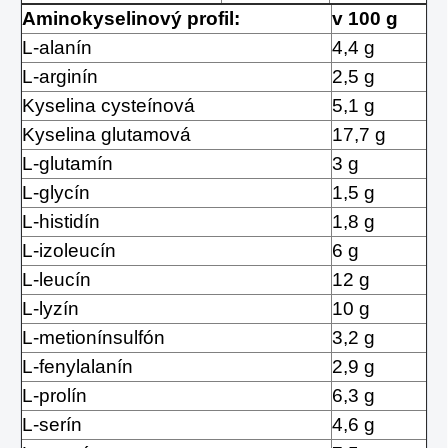
Aminokyselinový profil:
v 100 g
L-alanín
4,4 g
L-arginín
2,5 g
Kyselina cysteínová
5,1 g
Kyselina glutamová
17,7 g
L-glutamín
3 g
L-glycín
1,5 g
L-histidín
1,8 g
L-izoleucín
6 g
L-leucín
12 g
L-lyzín
10 g
L-metionínsulfón
3,2 g
L-fenylalanín
2,9 g
L-prolín
6,3 g
L-serín
4,6 g