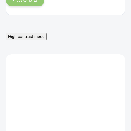
Pridať komentár
High-contrast mode
SKLADOM
Protein Nutrition 100%
Whey Professional White