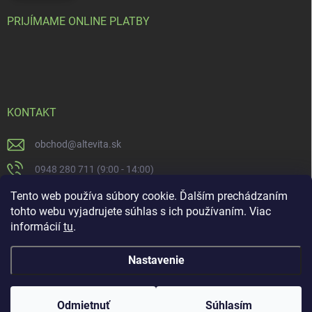
PRIJÍMAME ONLINE PLATBY
KONTAKT
obchod
@
altevita.sk
0948 280 711 (9:00 - 14:00)
Altevita.sk
Tento web používa súbory cookie. Ďalším prechádzaním
tohto webu vyjadrujete súhlas s ich používaním. Viac
altevita
informácií
tu
.
Nastavenie
Copyright 2026
Altevita.sk - life - health - beauty
. Všetky práva vyhradené.
Upraviť nastavenie cookies
Odmietnuť
Súhlasím