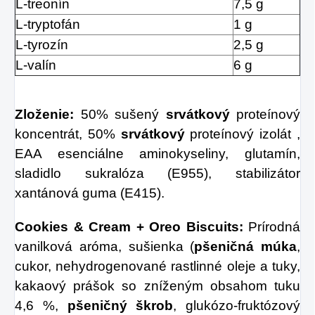
L-treonín
7,5 g
L-tryptofán
1 g
L-tyrozín
2,5 g
L-valín
6 g
Zloženie:
50% sušený
srvátkový
proteínový
koncentrát, 50%
srvátkový
proteínový izolát ,
EAA esenciálne aminokyseliny, glutamín,
sladidlo sukralóza (E955), stabilizátor
xantánová guma (E415).
Cookies & Cream + Oreo Biscuits:
Prírodná
vanilková aróma, sušienka (
pšeničná múka
,
cukor, nehydrogenované rastlinné oleje a tuky,
kakaový prášok so zníženým obsahom tuku
4,6 %,
pšeničný škrob
, glukózo-fruktózový