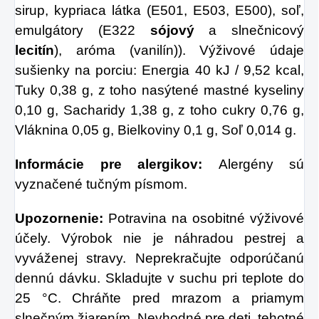
sirup, kypriaca látka (E501, E503, E500), soľ,
emulgátory (E322
sójový
a slnečnicový
lecitín
), aróma (vanilín)). Výživové údaje
sušienky na porciu: Energia 40 kJ / 9,52 kcal,
Tuky 0,38 g, z toho nasýtené mastné kyseliny
0,10 g, Sacharidy 1,38 g, z toho cukry 0,76 g,
Vláknina 0,05 g, Bielkoviny 0,1 g, Soľ 0,014 g.
Informácie pre alergikov:
Alergény sú
vyznačené tučným písmom.
Upozornenie:
Potravina na osobitné výživové
účely. Výrobok nie je náhradou pestrej a
vyváženej stravy. Neprekračujte odporúčanú
dennú dávku. Skladujte v suchu pri teplote do
25 °C. Chráňte pred mrazom a priamym
slnečným žiarením. Nevhodné pre deti, tehotné