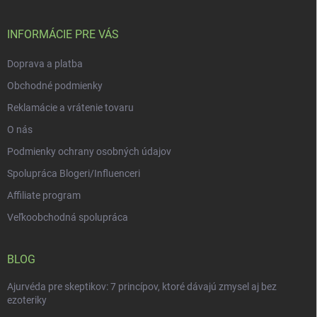
ä
t
i
INFORMÁCIE PRE VÁS
e
Doprava a platba
Obchodné podmienky
Reklamácie a vrátenie tovaru
O nás
Podmienky ochrany osobných údajov
Spolupráca Blogeri/Influenceri
Affiliate program
Veľkoobchodná spolupráca
BLOG
Ajurvéda pre skeptikov: 7 princípov, ktoré dávajú zmysel aj bez
ezoteriky