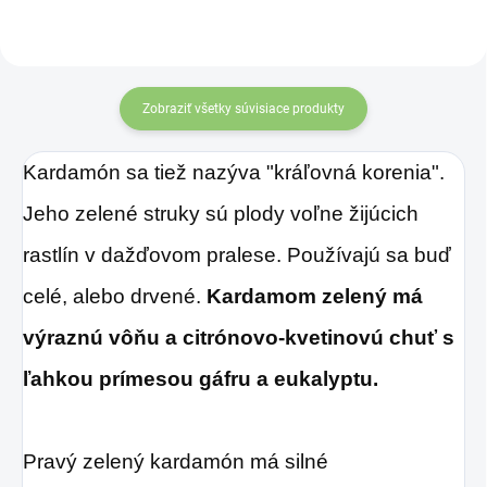
v množstve 80 %.
finančnú stabilitu. Účinok
Ako dobre vieme,
mincí zvyšuje
„nekonečný uzol šťastia“
pokožku ovplyvňujú
na konci šnúrky. Môžete
Zobraziť všetky súvisiace produkty
mnohé faktory,
ich nosiť v aktovke,
dôsledkom čoho
kabelke alebo ich môžete
Kardamón sa tiež nazýva "kráľovná korenia".
môže produkcia
zavesiť v byte, či na
Jeho zelené struky sú plody voľne žijúcich
kolagénu zanikať.
pracovisku.
Preto rad prichádza
rastlín v dažďovom pralese.
Používajú sa buď
na produkt Verisol,
celé, alebo drvené.
Kardamom zelený má
ktorý je v tomto
výraznú vôňu a citrónovo-kvetinovú chuť s
prípade skvelým
ľahkou prímesou gáfru a eukalyptu.
riešením.
Pravý zelený kardamón má silné