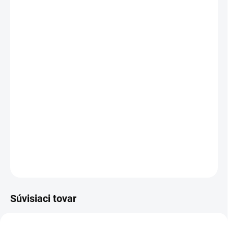
3 ks = zľava 4 %
€5,10
/ ks
4 a viac ks = zľava 5 %
€5,04
/ ks
Ušetríte
€0
Kardamon sa tradične používa do
sladkých
indických dezertov, perníkov a koláčov
.
Je
vynikajúci i do ovocných kompótov, marinád,
vín a likérov.
DETAILNÉ INFORMÁCIE
OPÝTAŤ SA
STRÁŽIŤ
Súvisiaci tovar
VIAC ZA MENEJ
VIAC ZA MENEJ