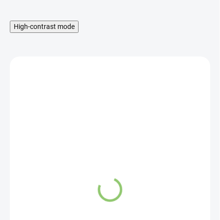
High-contrast mode
SKLADOM
Španielsky šafran 2g
9,52 €
12,85 €
Do košíka