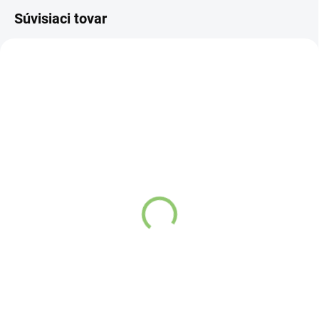
Súvisiaci tovar
VIAC ZA MENEJ
VZ03
SKLADOM
(>5 KS)
Link SAMAHAN 4g
€0,75
Do košíka
Samahan
ajurvédsky bylinný
čaj
je prírodný