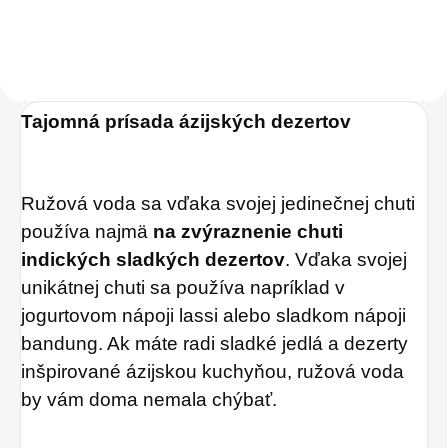
bylinný prípravok,
ktorý
prináša rýchlu
úľavu od príznakov
nachladenia, kašľu,
Tajomná prísada ázijských dezertov
nádchy i bolesti
hlavy.
Ružová voda sa vďaka svojej jedinečnej chuti
používa najmä
na zvýraznenie chuti
indických sladkých dezertov
. Vďaka svojej
unikátnej chuti sa používa napríklad v
jogurtovom nápoji lassi alebo sladkom nápoji
bandung. Ak máte radi sladké jedlá a dezerty
inšpirované ázijskou kuchyňou, ružová voda
by vám doma nemala chýbať.