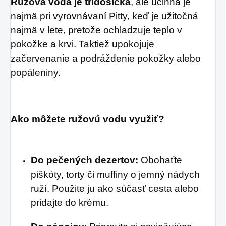
Ružová voda je tridóšická
, ale účinná je
najmä pri vyrovnávaní Pitty, keď je užitočná
najmä v lete, pretože ochladzuje teplo v
pokožke a krvi. Taktiež upokojuje
začervenanie a podráždenie pokožky alebo
popáleniny.
Ako môžete ružovú vodu využiť?
Do pečených dezertov:
Obohaťte
piškóty, torty či muffiny o jemný nádych
ruží. Použite ju ako súčasť cesta alebo
pridajte do krému.