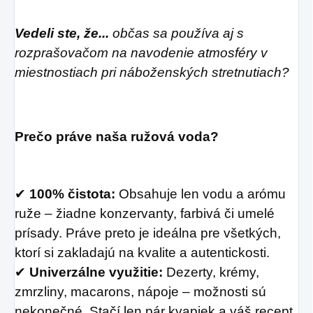
Vedeli ste, že...
občas sa používa aj s
rozprašovačom na navodenie atmosféry v
miestnostiach pri náboženských stretnutiach?
Prečo práve naša ružová voda?
✔
100% čistota:
Obsahuje len vodu a arómu
ruže – žiadne konzervanty, farbivá či umelé
prísady. Práve preto je ideálna pre všetkých,
ktorí si zakladajú na kvalite a autentickosti.
✔
Univerzálne využitie:
Dezerty, krémy,
zmrzliny, macarons, nápoje – možnosti sú
nekonečné. Stačí len pár kvapiek a váš recept