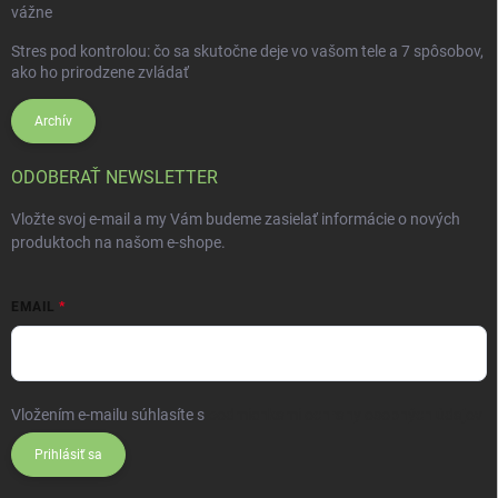
vážne
Stres pod kontrolou: čo sa skutočne deje vo vašom tele a 7 spôsobov,
ako ho prirodzene zvládať
Archív
ODOBERAŤ NEWSLETTER
Vložte svoj e-mail a my Vám budeme zasielať informácie o nových
produktoch na našom e-shope.
EMAIL
Vložením e-mailu súhlasíte s
podmienkami ochrany osobných údajov
Prihlásiť sa