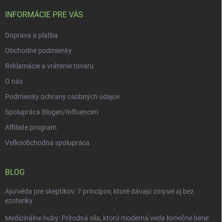
t
i
INFORMÁCIE PRE VÁS
e
Doprava a platba
Obchodné podmienky
Reklamácie a vrátenie tovaru
O nás
Podmienky ochrany osobných údajov
Spolupráca Blogeri/Influenceri
Affiliate program
Veľkoobchodná spolupráca
BLOG
Ajurvéda pre skeptikov: 7 princípov, ktoré dávajú zmysel aj bez
ezoteriky
Medicinálne huby: Prírodná sila, ktorú moderná veda konečne berie