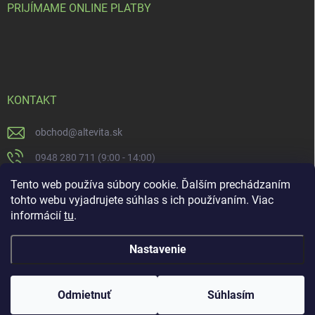
PRIJÍMAME ONLINE PLATBY
KONTAKT
obchod
@
altevita.sk
0948 280 711 (9:00 - 14:00)
Altevita.sk
Tento web používa súbory cookie. Ďalším prechádzaním
tohto webu vyjadrujete súhlas s ich používaním. Viac
altevita
informácií
tu
.
Nastavenie
Copyright 2026
Altevita.sk - life - health - beauty
. Všetky práva vyhradené.
Upraviť nastavenie cookies
Odmietnuť
Súhlasím
Vytvoril Shoptet