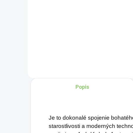
€0,89
Do košíka
Čí
č
sym
zdr
pr
fin
mi
uzo
Popis
Môž
ka
za
pra
Je to dokonalé spojenie bohatého
starostlivosti a moderných techn