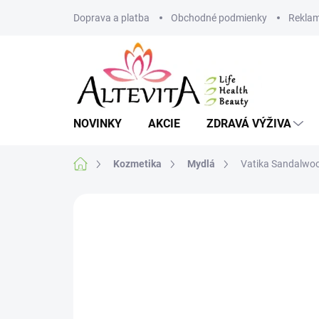
Prejsť
Doprava a platba
Obchodné podmienky
Reklam
na
obsah
NOVINKY
AKCIE
ZDRAVÁ VÝŽIVA
Domov
Kozmetika
Mydlá
Vatika Sandalwo
Neohodnotené
Podrobnosti hodnote
VIAC ZA MENEJ