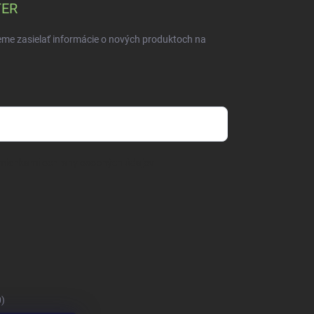
TER
eme zasielať informácie o nových produktoch na
mienkami ochrany osobných údajov
0)