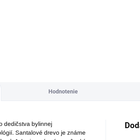
€1,07
Detail
Detai
nske mince
zviazané
Čistý kolagén má na
ervenou šnúrkou
ľudské telo skutočne
bolizujú nevyčerpateľný
významné pozitívne
oj príjmov a vytvárajú
iaznivé vibrácie pre
účinky, najmä pri
ančnú stabilitu. Účinok
dlhodobom dopĺňaní.
ncí zvyšuje „nekonečný
Čo by ste však poved
l šťastia“ na konci šnúrky.
na to, keby jeho
Hodnotenie
ete ich nosiť v aktovke,
priaznivý vplyv dokáz
belke alebo ich môžete
byť ešte obsiahlejší?
vesiť v byte, či na
Vďaka produktu
covisku.
 dedičstva bylinnej
Dod
Superfood Beauty
ológií. Santalové drevo je známe
Collagen
môžete