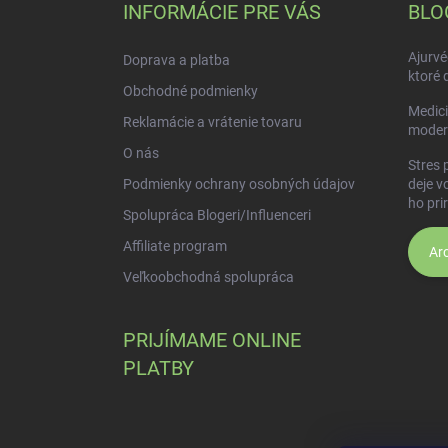
ä
INFORMÁCIE PRE VÁS
BLO
t
i
Ajurvé
Doprava a platba
e
ktoré 
Obchodné podmienky
Medici
Reklamácie a vrátenie tovaru
moder
O nás
Stres 
Podmienky ochrany osobných údajov
deje v
ho pri
Spolupráca Blogeri/Influenceri
Affiliate program
Arc
Veľkoobchodná spolupráca
PRIJÍMAME ONLINE
PLATBY