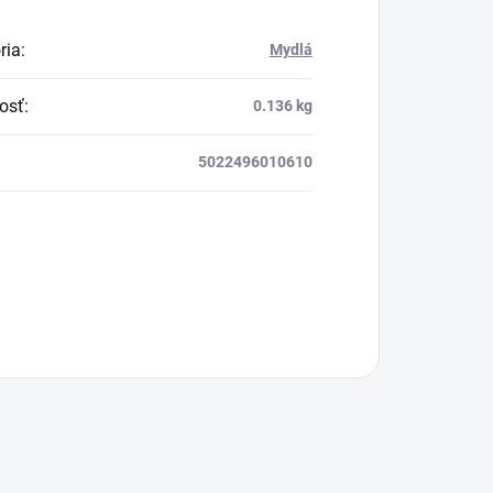
ria
:
Mydlá
!
osť
:
0.136 kg
5022496010610