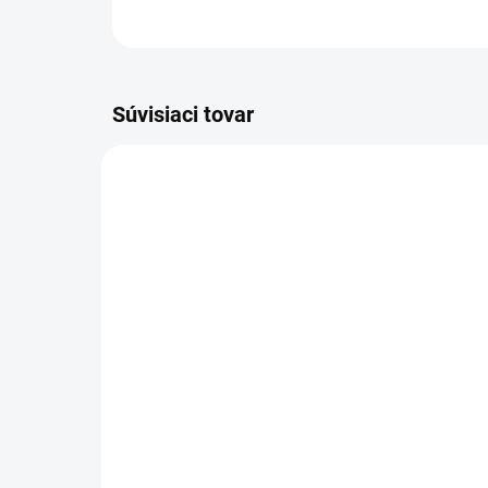
Súvisiaci tovar
VIAC ZA MENEJ
VIAC Z
9541
SKLADOM
(>5 KS)
Zá
Altevita Guličkové pero z
čí
recyklovaného papiera
€4
1ks