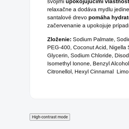
svojimi
upokojujúcimi vlastnos
relaxačne a dodáva mydlu jedin
santalové drevo
pomáha hydrat
začervenanie a upokojuje prípa
Zloženie:
Sodium Palmate, Sodiu
PEG-400, Coconut Acid, Nigella S
Glycerin, Sodium Chloride, Diso
Isomethyl Ionone, Benzyl Alcohol
Citronellol, Hexyl Cinnamal Limo
High-contrast mode