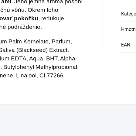
ťami
. Jeho jemná aróma pôsobí
užívanie kolagénu
ečnú vôňu. Okrem toho
Kategó
povýšiť na nový level
ovať pokožku
, redukuje
dné podráždenie.
Hmotn
m Palm Kernelate, Parfum,
EAN
:
ativa (Blackseed) Extract,
dium EDTA, Aqua, BHT, Alpha-
, Butylphenyl Methylpropional,
nene, Linalool, CI 77266