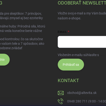
G
ODOBERAŤ NEWSLET
Vložte svoj e-mail a my Vám bud
da pre skeptikov: 7 princípov,
dávajú zmysel aj bez ezoteriky
našom e-shope.
nálne huby: Prírodná sila, ktorú
ná veda konečne berie vážne
EMAIL
pod kontrolou: čo sa skutočne
o vašom tele a 7 spôsobov, ako
rodzene zvládať
Vložením e-mailu súhlasíte s
pod
hív
Prihlásiť sa
KONTAKT
obchod
@
altevita.sk
0948 280 711 (9:00 - 14:0