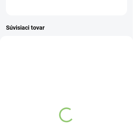
OPÝTAŤ SA
STRÁŽIŤ
Súvisiaci tovar
VIAC ZA MENEJ
VIAC ZA MENEJ
9541
9122
SKLADOM
VYPREDANÉ
(>5 KS)
Závesný talizman – 3
Altevita Guličkové pero z
čínske mince 1 kus
recyklovaného papiera
€4,37
1ks
€0,89
Detail
Do košíka