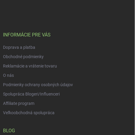
Z
á
p
ä
t
i
INFORMÁCIE PRE VÁS
e
Doprava a platba
Obchodné podmienky
Reklamácie a vrátenie tovaru
O nás
Podmienky ochrany osobných údajov
Spolupráca Blogeri/Influenceri
Affiliate program
Veľkoobchodná spolupráca
BLOG