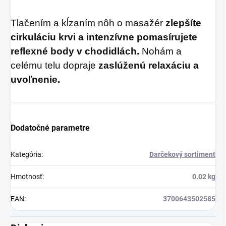
Tlačením a kĺzaním nôh o masažér
zlepšíte
cirkuláciu krvi a intenzívne pomasírujete
reflexné body v chodidlách.
Nohám a
celému telu dopraje
zaslúženú relaxáciu a
uvoľnenie.
Dodatočné parametre
Kategória
:
Darčekový sortiment
Hmotnosť
:
0.02 kg
EAN
:
3700643502585