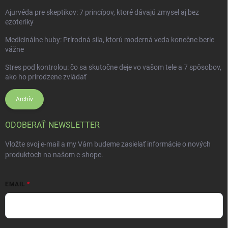
Ajurvéda pre skeptikov: 7 princípov, ktoré dávajú zmysel aj bez
ezoteriky
Medicinálne huby: Prírodná sila, ktorú moderná veda konečne berie
vážne
Stres pod kontrolou: čo sa skutočne deje vo vašom tele a 7 spôsobov,
ako ho prirodzene zvládať
Archív
ODOBERAŤ NEWSLETTER
Vložte svoj e-mail a my Vám budeme zasielať informácie o nových
produktoch na našom e-shope.
EMAIL