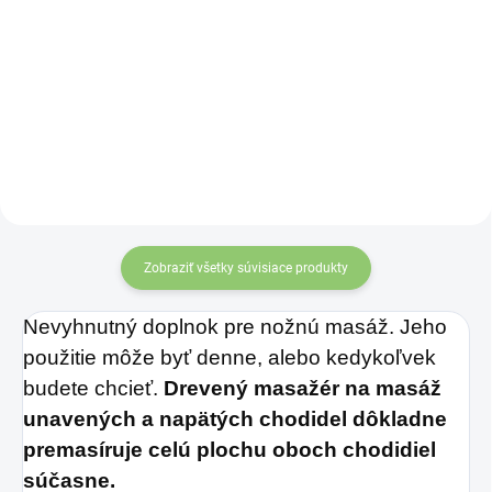
Čínske mince
zviazané
červenou šnúrkou
symbolizujú
nevyčerpateľný zdroj
príjmov a vytvárajú
priaznivé vibrácie pre
finančnú stabilitu. Účinok
mincí zvyšuje
„nekonečný uzol šťastia“
Zobraziť všetky súvisiace produkty
na konci šnúrky. Môžete
ich nosiť v aktovke,
Nevyhnutný doplnok pre nožnú masáž.
Jeho
kabelke alebo ich môžete
použitie môže byť denne, alebo kedykoľvek
zavesiť v byte, či na
budete chcieť.
Drevený masažér na masáž
pracovisku.
unavených a napätých chodidel
dôkladne
premasíruje celú plochu oboch chodidiel
súčasne.