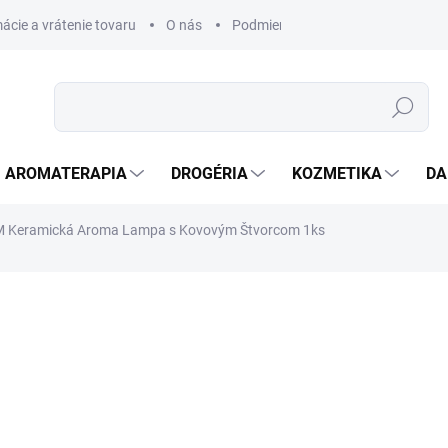
ácie a vrátenie tovaru
O nás
Podmienky ochrany osobných úda
Hľadať
AROMATERAPIA
DROGÉRIA
KOZMETIKA
DA
 Keramická Aroma Lampa s Kovovým Štvorcom 1ks
nia
ZNAČKA:
AWM
€16,05
€13,05 bez DPH
Jednotková
SKLADOM
(>5 KS)
cena: