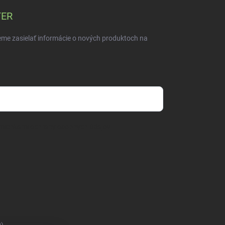
TER
eme zasielať informácie o nových produktoch na
mienkami ochrany osobných údajov