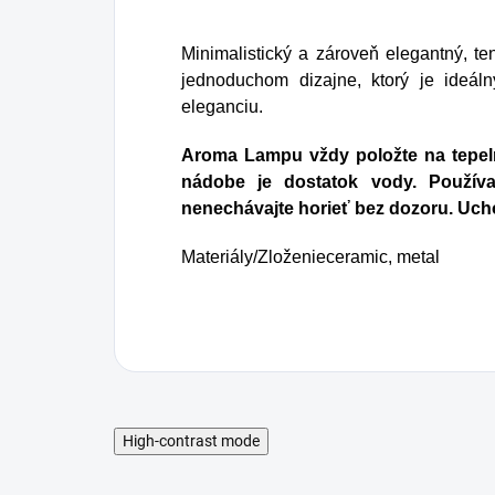
zavesiť v byte, či na
sm
pracovisku.
os
Minimalistický
a zároveň elegantný, te
sp
jednoduchom dizajne, ktorý je ideál
eleganciu.
Aroma Lampu vždy položte na tepeln
nádobe je dostatok vody. Používaj
nenechávajte horieť bez dozoru. Uch
Materiály/Zloženie
ceramic, metal
High-contrast mode