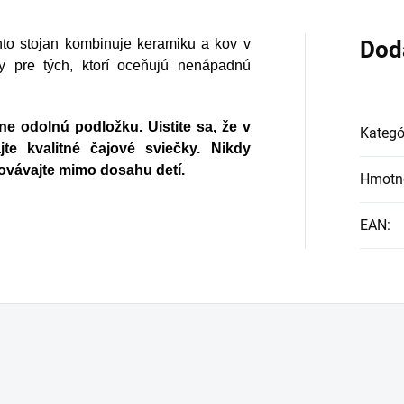
ädu alebo len ako
vieženie v týchto
nto stojan kombinuje keramiku a kov v
Dod
arných dňoch.
ny pre tých, ktorí oceňujú nenápadnú
e odolnú podložku. Uistite sa, že v
Kategó
te kvalitné čajové sviečky. Nikdy
ovávajte mimo dosahu detí.
Hmotn
EAN
: