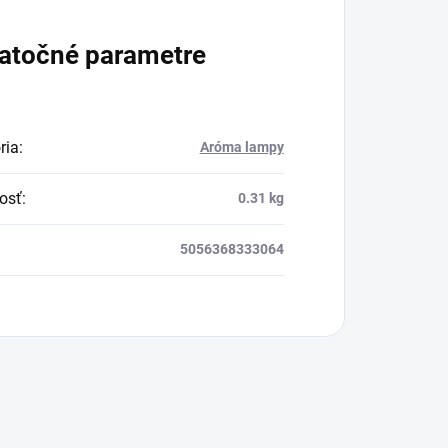
byť ešte obsiahlejší?
Vďaka produktu
atočné parametre
Superfood Beauty
Collagen
môžete
užívanie kolagénu
ria
:
Aróma lampy
povýšiť na nový level!
osť
:
0.31 kg
5056368333064