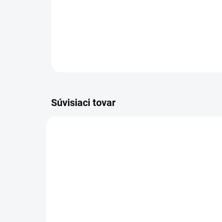
Súvisiaci tovar
VIAC ZA MENEJ
VIAC Z
9122