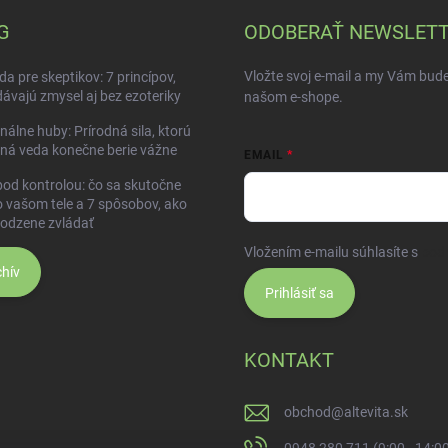
G
ODOBERAŤ NEWSLET
Vložte svoj e-mail a my Vám bud
da pre skeptikov: 7 princípov,
dávajú zmysel aj bez ezoteriky
našom e-shope.
nálne huby: Prírodná sila, ktorú
ná veda konečne berie vážne
EMAIL
pod kontrolou: čo sa skutočne
o vašom tele a 7 spôsobov, ako
rodzene zvládať
Vložením e-mailu súhlasíte s
pod
hív
Prihlásiť sa
KONTAKT
obchod
@
altevita.sk