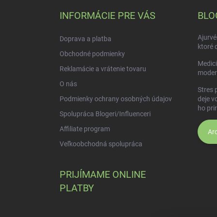
p
ä
INFORMÁCIE PRE VÁS
BLO
t
i
Ajurvé
Doprava a platba
e
ktoré 
Obchodné podmienky
Medici
Reklamácie a vrátenie tovaru
moder
O nás
Stres 
Podmienky ochrany osobných údajov
deje v
ho pri
Spolupráca Blogeri/Influenceri
Affiliate program
Arc
Veľkoobchodná spolupráca
PRIJÍMAME ONLINE
PLATBY