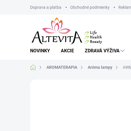
Prejsť
Doprava a platba
Obchodné podmienky
Reklam
na
obsah
NOVINKY
AKCIE
ZDRAVÁ VÝŽIVA
Domov
AROMATERAPIA
Aróma lampy
AWM
Neohodnotené
Podrobnosti hodnote
VIAC ZA MENEJ