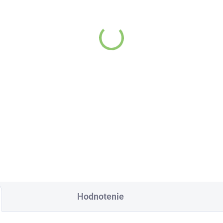
VYPREDANÉ
SKL
rlie's Organics sýtená
(>
tná voda s maracujovou
Altevita sklenená fľaš
avou 330 ml
na vodu 1ks
,45
€10,96
Detail
Do košíka
žite pravú
Sklenená fľaša Altevi
viežujúcu chuť s
arlie's Organics. Táto
rlivá voda s prírodnou
racujovou šťavou je
robená z BIO
Hodnotenie
tifikovaných prísad.
 skvelá na zahnanie