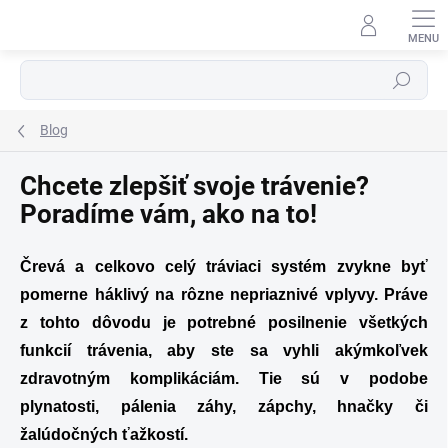
Prejsť
na
obsah
Hľadať
Blog
Chcete zlepšiť svoje trávenie?
Poradíme vám, ako na to!
Črevá a celkovo celý tráviaci systém zvykne byť
pomerne háklivý na rôzne nepriaznivé vplyvy. Práve
z tohto dôvodu je potrebné posilnenie všetkých
funkcií trávenia, aby ste sa vyhli akýmkoľvek
zdravotným komplikáciám. Tie sú v podobe
plynatosti, pálenia záhy, zápchy, hnačky či
žalúdočných ťažkostí.