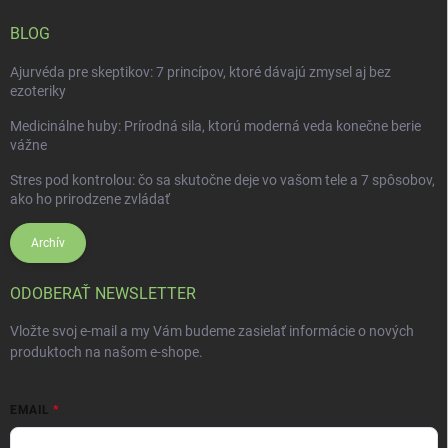
BLOG
Ajurvéda pre skeptikov: 7 princípov, ktoré dávajú zmysel aj bez
ezoteriky
Medicinálne huby: Prírodná sila, ktorú moderná veda konečne berie
vážne
Stres pod kontrolou: čo sa skutočne deje vo vašom tele a 7 spôsobov,
ako ho prirodzene zvládať
Archív
ODOBERAŤ NEWSLETTER
Vložte svoj e-mail a my Vám budeme zasielať informácie o nových
produktoch na našom e-shope.
EMAIL