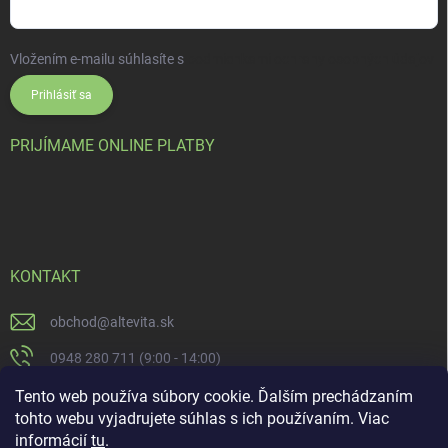
Vložením e-mailu súhlasíte s
podmienkami ochrany osobných údajov
Prihlásiť sa
PRIJÍMAME ONLINE PLATBY
KONTAKT
obchod
@
altevita.sk
0948 280 711 (9:00 - 14:00)
Altevita.sk
Tento web používa súbory cookie. Ďalším prechádzaním
tohto webu vyjadrujete súhlas s ich používaním. Viac
altevita
informácií
tu
.