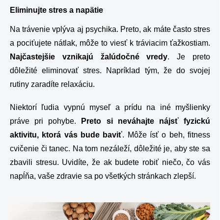
Eliminujte stres a napätie
Na trávenie vplýva aj psychika. Preto, ak máte často stres
a pociťujete nátlak, môže to viesť k tráviacim ťažkostiam.
Najčastejšie vznikajú žalúdočné vredy
. Je preto
dôležité eliminovať stres. Napríklad tým, že do svojej
rutiny zaradíte relaxáciu.
Niektorí ľudia vypnú myseľ a prídu na iné myšlienky
práve pri pohybe.
Preto si neváhajte nájsť fyzickú
aktivitu, ktorá vás bude baviť
. Môže ísť o beh, fitness
cvičenie či tanec. Na tom nezáleží, dôležité je, aby ste sa
zbavili stresu. Uvidíte, že ak budete robiť niečo, čo vás
napĺňa, vaše zdravie sa po všetkých stránkach zlepší.