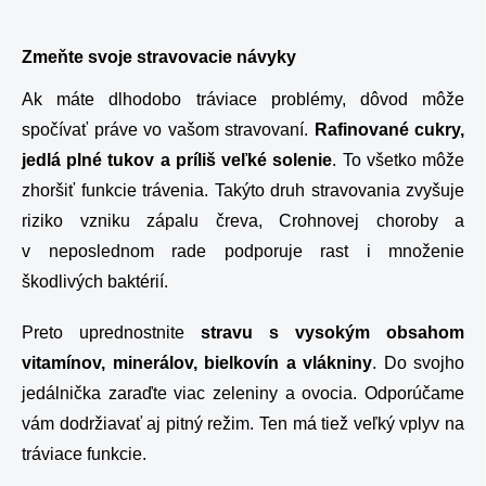
Zmeňte svoje stravovacie návyky
Ak máte dlhodobo tráviace problémy, dôvod môže
spočívať práve vo vašom stravovaní.
Rafinované cukry,
jedlá plné tukov a príliš veľké solenie
. To všetko môže
zhoršiť funkcie trávenia. Takýto druh stravovania zvyšuje
riziko vzniku zápalu čreva, Crohnovej choroby a
v neposlednom rade podporuje rast i množenie
škodlivých baktérií.
Preto uprednostnite
stravu s vysokým obsahom
vitamínov, minerálov, bielkovín a vlákniny
. Do svojho
jedálnička zaraďte viac zeleniny a ovocia. Odporúčame
vám dodržiavať aj pitný režim. Ten má tiež veľký vplyv na
tráviace funkcie.