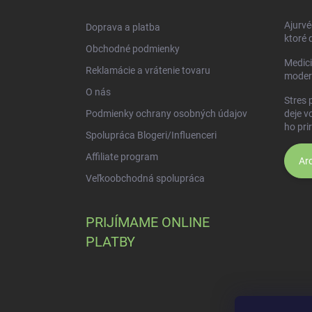
t
i
Ajurvé
Doprava a platba
e
ktoré 
Obchodné podmienky
Medici
Reklamácie a vrátenie tovaru
moder
O nás
Stres 
Podmienky ochrany osobných údajov
deje v
ho pri
Spolupráca Blogeri/Influenceri
Affiliate program
Arc
Veľkoobchodná spolupráca
PRIJÍMAME ONLINE
PLATBY