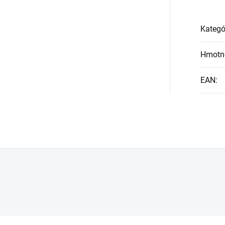
Collagen
môžete
užívanie kolagénu
Kategó
povýšiť na nový level
Hmotn
EAN
: