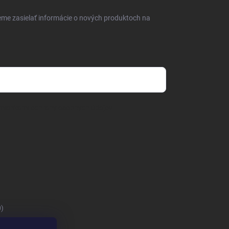
eme zasielať informácie o nových produktoch na
mienkami ochrany osobných údajov
0)