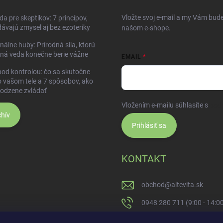
Vložte svoj e-mail a my Vám bud
da pre skeptikov: 7 princípov,
dávajú zmysel aj bez ezoteriky
našom e-shope.
nálne huby: Prírodná sila, ktorú
ná veda konečne berie vážne
EMAIL
pod kontrolou: čo sa skutočne
o vašom tele a 7 spôsobov, ako
rodzene zvládať
Vložením e-mailu súhlasíte s
pod
hív
Prihlásiť sa
KONTAKT
obchod
@
altevita.sk
0948 280 711 (9:00 - 14:0
Altevita.sk