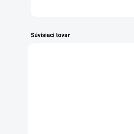
Súvisiaci tovar
VIAC ZA MENEJ
VIAC Z
9541
SKLADOM
(>5 KS)
Altevita Guličkové pero z
Alt
recyklovaného papiera
na