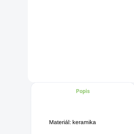
1ks
€1
€0,89
Do košíka
Sk
Popis
Materiál: keramika