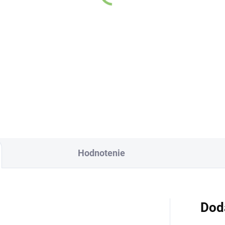
€1,07
0,96
Detai
Do košíka
Čistý kolagén má na
lenená fľaša Altevita
ľudské telo skutočne
významné pozitívne
účinky, najmä pri
dlhodobom dopĺňaní.
Čo by ste však poved
na to, keby jeho
Hodnotenie
priaznivý vplyv dokáz
byť ešte obsiahlejší?
Vďaka produktu
Dod
Superfood Beauty