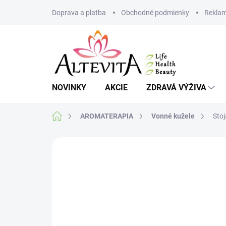
Prejsť
Doprava a platba
Obchodné podmienky
Reklam
na
obsah
NOVINKY
AKCIE
ZDRAVÁ VÝŽIVA
Domov
AROMATERAPIA
Vonné kužele
Sto
Neohodnotené
Podrobnosti hodnote
VIAC ZA MENEJ