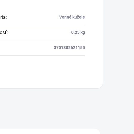
ria
:
Vonné kužele
!
osť
:
0.25 kg
3701382621155