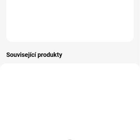
Adoramals - 3 ks.
DETAILNÍ INFORMACE
ZEPTAT SE
HLÍDAT
Související produkty
VÍCE ZA MÉNĚ
VÍCE ZA MÉNĚ
19299
19298
SKLADEM
SKLADEM
(4 KS)
(>5 KS)
Pusheen Šumivá
Pusheen Šumivá
koupelová bomba v
koupelová bomba v