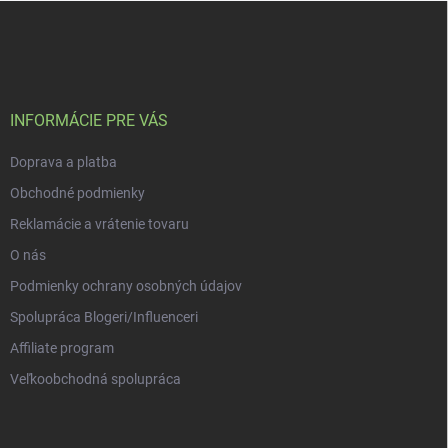
Z
á
p
a
t
í
INFORMÁCIE PRE VÁS
Doprava a platba
Obchodné podmienky
Reklamácie a vrátenie tovaru
O nás
Podmienky ochrany osobných údajov
Spolupráca Blogeri/Influenceri
Affiliate program
Veľkoobchodná spolupráca