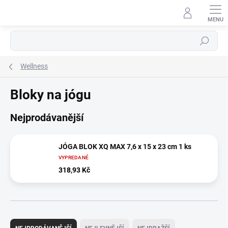
Přejít
na
obsah
Hledat
Wellness
Bloky na jógu
Nejprodávanější
JÓGA BLOK XQ MAX 7,6 x 15 x 23 cm 1 ks
VYPREDANÉ
318,93 Kč
Ř
a