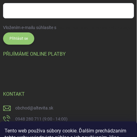
Vložením e-mailu súhlasíte s
podmienkami ochrany osobných údajov
Přihlásit se
PŘIJÍMÁME ONLINE PLATBY
KONTAKT
obchod
@
altevita.sk
0948 280 711 (9:00 - 14:00)
Altevita.sk
Tento web používa súbory cookie. Ďalším prechádzaním