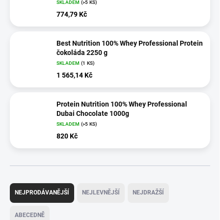
SKLADEM
(>5 KS)
774,79 Kč
Best Nutrition 100% Whey Professional Protein
čokoláda 2250 g
SKLADEM
(1 KS)
1 565,14 Kč
Protein Nutrition 100% Whey Professional
Dubai Chocolate 1000g
SKLADEM
(>5 KS)
820 Kč
Ř
a
NEJPRODÁVANĚJŠÍ
NEJLEVNĚJŠÍ
NEJDRAŽŠÍ
z
e
ABECEDNĚ