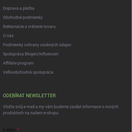
p
i
Doprava a platba
s
u
Obchodné podmienky
Reklamácie a vrátenie tovaru
O nás
Podmienky ochrany osobných údajov
Spolupráca Blogeri/Influenceri
Affiliate program
Veľkoobchodná spolupráca
ODEBÍRAT NEWSLETTER
Vložte svůj e-mail a my vám budeme zasílat informace o nových
produktech na našem e-shopu.
E-MAIL