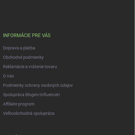
v
Z
r
á
á
v
n
p
k
í
a
y
t
v
ý
í
INFORMÁCIE PRE VÁS
p
i
Doprava a platba
s
u
Obchodné podmienky
Reklamácie a vrátenie tovaru
O nás
Podmienky ochrany osobných údajov
Spolupráca Blogeri/Influenceri
Affiliate program
Veľkoobchodná spolupráca