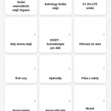
Směsi
Astrology Směsi
5% DILUTE
esenciálních
olejů
směsi
olejů Organic
KIDDY -
Sety aroma olejů
Aromaterapie
Difuzery do auta
pro děti
Roll-ony
Hydroláty
Péče o nehty
Nosné
Aroma lampy
Aroma difuzéry