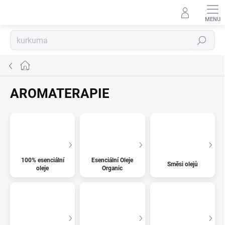
Přejít
na
obsah
Hledat
Domů
AROMATERAPIE
100% esenciální
Esenciální Oleje
Směsi olejů
oleje
Organic