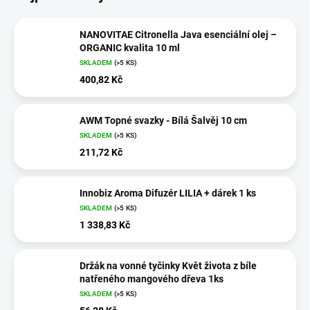
NANOVITAE Citronella Java esenciální olej –
ORGANIC kvalita 10 ml
SKLADEM
(>5 KS)
400,82 Kč
AWM Topné svazky - Bílá Šalvěj 10 cm
SKLADEM
(>5 KS)
211,72 Kč
Innobiz Aroma Difuzér LILIA + dárek 1 ks
SKLADEM
(>5 KS)
1 338,83 Kč
Držák na vonné tyčinky Květ života z bíle
natřeného mangového dřeva 1ks
SKLADEM
(>5 KS)