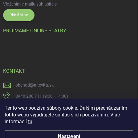
Vložením e-mailu súhlasíte s
podmienkami ochrany osobných údajov
Přihlásit se
PŘIJÍMÁME ONLINE PLATBY
KONTAKT
obchod
@
altevita.sk
0948 280 711 (9:00 - 14:00)
Altevita.sk
Tento web používa súbory cookie. Ďalším prechádzaním
tohto webu vyjadrujete súhlas s ich používaním. Viac
altevita
informácií
tu
.
Nastavení