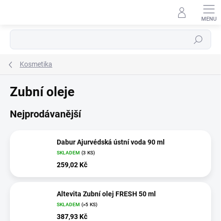
Přejít
na
obsah
Hledat
Kosmetika
Zubní oleje
Nejprodávanější
Dabur Ajurvédská ústní voda 90 ml
SKLADEM
(3 KS)
259,02 Kč
Altevita Zubní olej FRESH 50 ml
SKLADEM
(>5 KS)
387,93 Kč