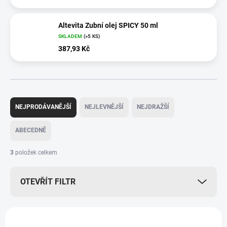
Altevita Zubní olej SPICY 50 ml
SKLADEM
(>5 KS)
387,93 Kč
Ř
a
NEJPRODÁVANĚJŠÍ
NEJLEVNĚJŠÍ
NEJDRAŽŠÍ
z
e
ABECEDNĚ
n
í
3
položek celkem
p
r
OTEVŘÍT FILTR
o
d
u
V
k
ý
VÍCE ZA MÉNĚ