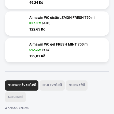
49,24 Kč
Almawin WC čistič LEMON FRESH 750 ml
SKLADEM
(>5 KS)
122,65 Kč
Almawin WC gel FRESH MINT 750 ml
SKLADEM
(>5 KS)
129,81 Kč
Ř
a
NEJPRODÁVANĚJŠÍ
NEJLEVNĚJŠÍ
NEJDRAŽŠÍ
z
e
ABECEDNĚ
n
í
4
položek celkem
p