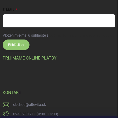
E-MAIL
Vložením e-mailu súhlasíte s
podmienkami ochrany osobných údajov
Přihlásit se
PŘIJÍMÁME ONLINE PLATBY
KONTAKT
obchod
@
altevita.sk
0948 280 711 (9:00 - 14:00)