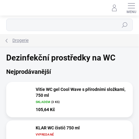
Přejít
na
obsah
Hledat
Drogerie
Dezinfekční prostředky na WC
Nejprodávanější
Vitie WC gel Cool Wave s přírodními složkami,
750 ml
SKLADEM
(3 KS)
105,64 Kč
KLAR WC čistič 750 ml
VYPREDANÉ