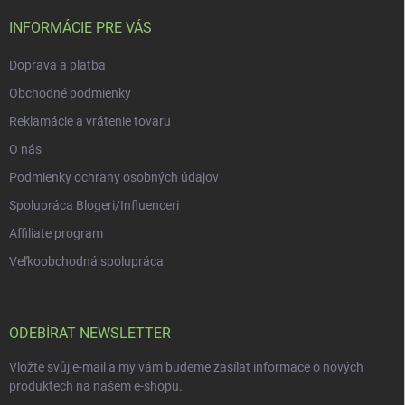
r
t
v
í
INFORMÁCIE PRE VÁS
k
y
Doprava a platba
v
ý
Obchodné podmienky
p
i
Reklamácie a vrátenie tovaru
s
O nás
u
Podmienky ochrany osobných údajov
Spolupráca Blogeri/Influenceri
Affiliate program
Veľkoobchodná spolupráca
ODEBÍRAT NEWSLETTER
Vložte svůj e-mail a my vám budeme zasílat informace o nových
produktech na našem e-shopu.