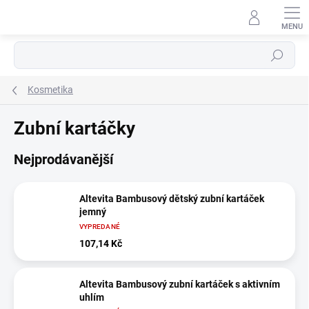
Přejít
na
obsah
Hledat
Kosmetika
Zubní kartáčky
Nejprodávanější
Altevita Bambusový dětský zubní kartáček
jemný
VYPREDANÉ
107,14 Kč
Altevita Bambusový zubní kartáček s aktivním
uhlím