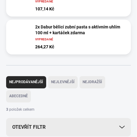
VYPREDANÉ
107,14 Kč
2x Dabur bělicí zubní pasta s aktivním uhlím
100 ml + kartáček zdarma
VYPREDANÉ
264,27 Kč
Ř
a
NEJPRODÁVANĚJŠÍ
NEJLEVNĚJŠÍ
NEJDRAŽŠÍ
z
e
ABECEDNĚ
n
í
3
položek celkem
p
r
OTEVŘÍT FILTR
o
d