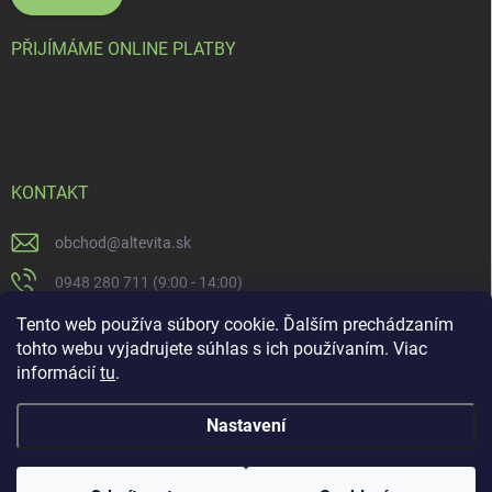
PŘIJÍMÁME ONLINE PLATBY
KONTAKT
obchod
@
altevita.sk
0948 280 711 (9:00 - 14:00)
Altevita.sk
Tento web používa súbory cookie. Ďalším prechádzaním
tohto webu vyjadrujete súhlas s ich používaním. Viac
altevita
informácií
tu
.
Nastavení
Copyright 2026
Altevita.sk - life - health - beauty
. Všechna práva vyhrazena.
Upravit nastavení cookies