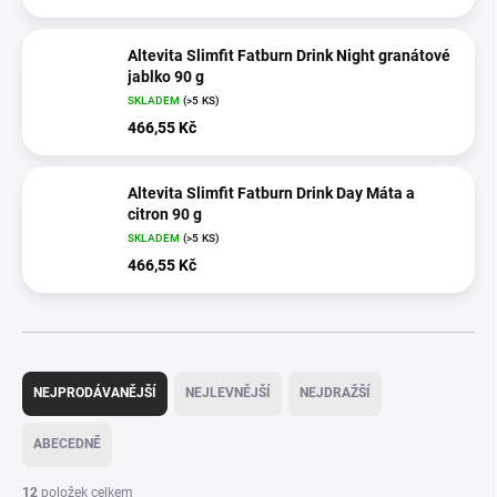
Altevita Slimfit Fatburn Drink Night granátové
jablko 90 g
SKLADEM
(>5 KS)
466,55 Kč
Altevita Slimfit Fatburn Drink Day Máta a
citron 90 g
SKLADEM
(>5 KS)
466,55 Kč
Ř
a
NEJPRODÁVANĚJŠÍ
NEJLEVNĚJŠÍ
NEJDRAŽŠÍ
z
e
ABECEDNĚ
n
í
12
položek celkem