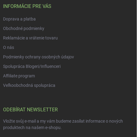
v
í
INFORMÁCIE PRE VÁS
k
y
Doprava a platba
v
ý
Obchodné podmienky
p
i
Reklamácie a vrátenie tovaru
s
O nás
u
Podmienky ochrany osobných údajov
Spolupráca Blogeri/Influenceri
Affiliate program
Veľkoobchodná spolupráca
ODEBÍRAT NEWSLETTER
Vložte svůj e-mail a my vám budeme zasílat informace o nových
produktech na našem e-shopu.