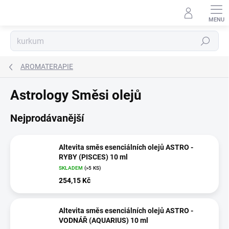
Přejít
na
obsah
Hledat
AROMATERAPIE
Astrology Směsi olejů
Nejprodávanější
Altevita směs esenciálních olejů ASTRO -
RYBY (PISCES) 10 ml
SKLADEM
(>5 KS)
254,15 Kč
Altevita směs esenciálních olejů ASTRO -
VODNÁŘ (AQUARIUS) 10 ml