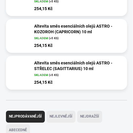
SKLADEM
(>5 KS)
254,15 Kč
Altevita směs esenciálních olejů ASTRO -
KOZOROH (CAPRICORN) 10 ml
SKLADEM
(>5 KS)
254,15 Kč
Altevita směs esenciálních olejů ASTRO -
STŘELEC (SAGITTARIUS) 10 ml
SKLADEM
(>5 KS)
254,15 Kč
Ř
a
NEJPRODÁVANĚJŠÍ
NEJLEVNĚJŠÍ
NEJDRAŽŠÍ
z
e
ABECEDNĚ