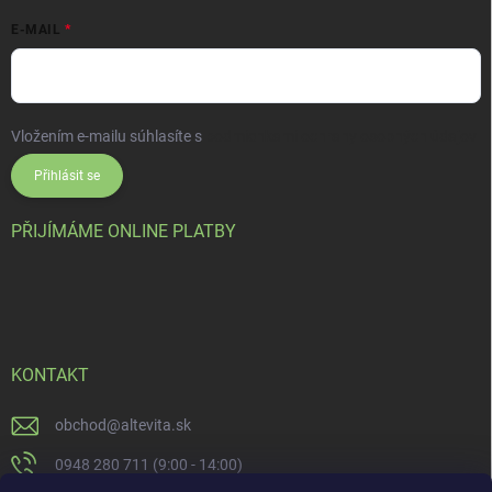
E-MAIL
Vložením e-mailu súhlasíte s
podmienkami ochrany osobných údajov
Přihlásit se
PŘIJÍMÁME ONLINE PLATBY
KONTAKT
obchod
@
altevita.sk
0948 280 711 (9:00 - 14:00)