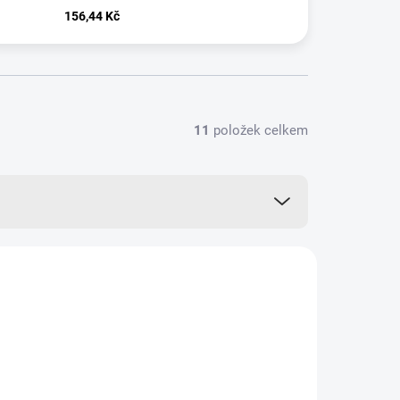
156,44 Kč
11
položek celkem
VÍCE ZA MÉNĚ
12506