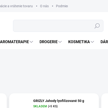
ácie a vrátenie tovaru
O nás
Podmienky ochrany osobných úda
Hledat
AROMATERAPIE
DROGERIE
KOSMETIKA
DÁR
GRIZLY Jahody lyofilizované 50 g
SKLADEM
(>5 KS)