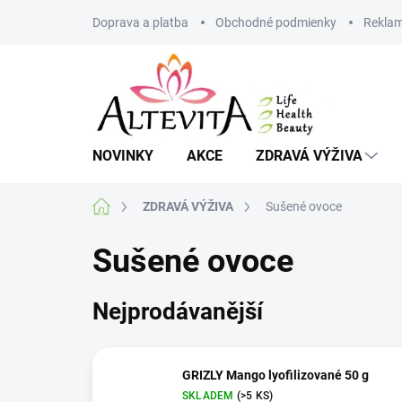
Přejít
Doprava a platba
Obchodné podmienky
Reklam
na
obsah
NOVINKY
AKCE
ZDRAVÁ VÝŽIVA
Domů
ZDRAVÁ VÝŽIVA
Sušené ovoce
Sušené ovoce
Nejprodávanější
GRIZLY Mango lyofilizované 50 g
SKLADEM
(>5 KS)