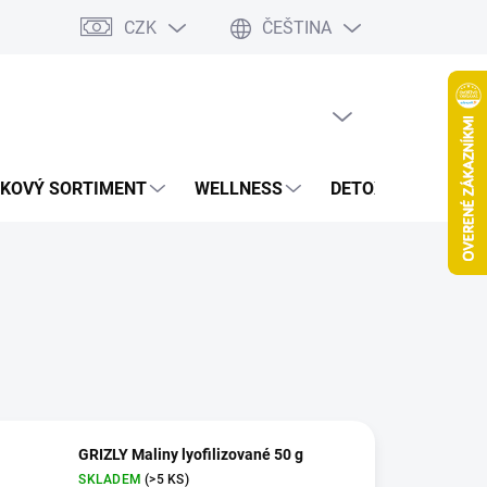
CZK
ČEŠTINA
jov
Spolupráca Blogeri/Influenceri
Affiliate program
Veľkoob
PRÁZDNÝ KOŠÍK
NÁKUPNÍ
KOŠÍK
KOVÝ SORTIMENT
WELLNESS
DETOXIKACE
Š
GRIZLY Maliny lyofilizované 50 g
SKLADEM
(>5 KS)