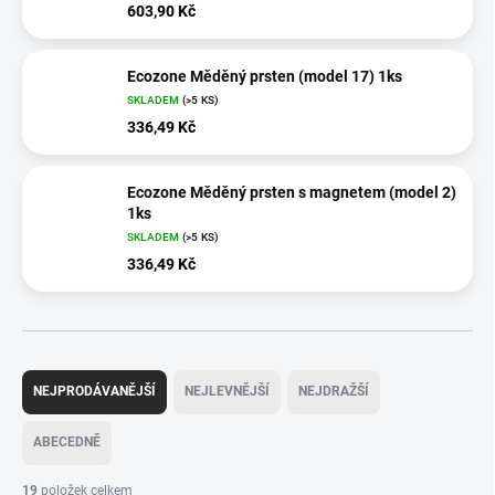
603,90 Kč
Ecozone Měděný prsten (model 17) 1ks
SKLADEM
(>5 KS)
336,49 Kč
Ecozone Měděný prsten s magnetem (model 2)
1ks
SKLADEM
(>5 KS)
336,49 Kč
Ř
a
NEJPRODÁVANĚJŠÍ
NEJLEVNĚJŠÍ
NEJDRAŽŠÍ
z
e
ABECEDNĚ
n
í
19
položek celkem