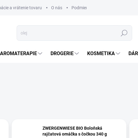
ácie a vrátenie tovaru
O nás
Podmienky ochrany osobných úda
Hledat
AROMATERAPIE
DROGERIE
KOSMETIKA
DÁR
ZWERGENWIESE BIO Boloňská
rajčatová omáčka s čočkou 340 g