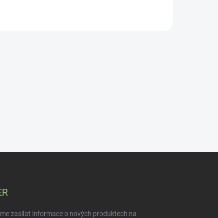
dovedností nebo námahy.
ER
eme zasílat informace o nových produktech na