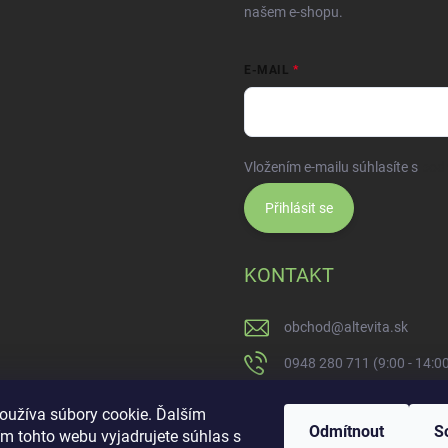
našem e-shopu.
E-MAIL
Vložením e-mailu súhlasíte s
pod
Přihlásit se
KONTAKT
obchod
@
altevita.sk
0948 280 711 (9:00 - 14:0
Altevita.sk
oužíva súbory cookie. Ďalším
Odmítnout
S
m tohto webu vyjadrujete súhlas s
altevita