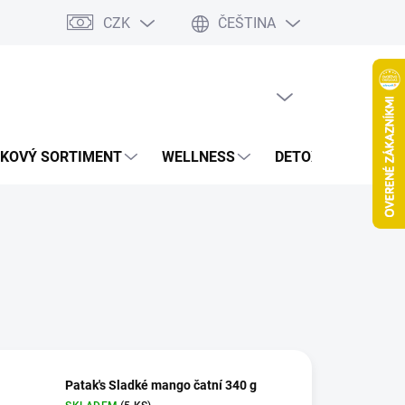
CZK
ČEŠTINA
jov
Spolupráca Blogeri/Influenceri
Affiliate program
Veľkoob
PRÁZDNÝ KOŠÍK
NÁKUPNÍ
KOŠÍK
KOVÝ SORTIMENT
WELLNESS
DETOXIKACE
Š
Patak's Sladké mango čatní 340 g