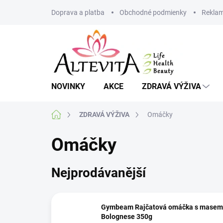
Přejít
Doprava a platba
Obchodné podmienky
Reklam
na
obsah
NOVINKY
AKCE
ZDRAVÁ VÝŽIVA
Domů
ZDRAVÁ VÝŽIVA
Omáčky
Omáčky
Nejprodávanější
Gymbeam Rajčatová omáčka s masem
Bolognese 350g