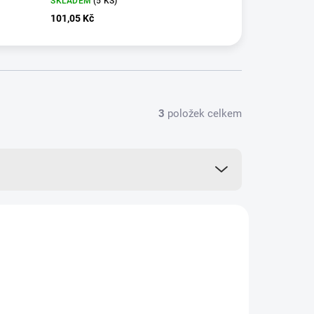
SKLADEM
(5 KS)
101,05 Kč
3
položek celkem
VÍCE ZA MÉNĚ
12407