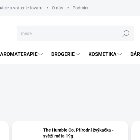
ácie a vrátenie tovaru
O nás
Podmienky ochrany osobných úda
Hledat
AROMATERAPIE
DROGERIE
KOSMETIKA
DÁR
The Humble Co. Přírodní žvýkačka -
svěží máta 19g