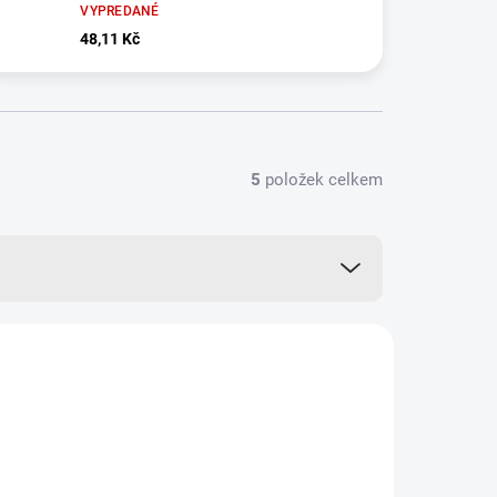
VYPREDANÉ
48,11 Kč
5
položek celkem
VÍCE ZA MÉNĚ
13829