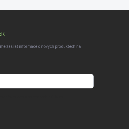
ER
eme zasílat informace o nových produktech na
mienkami ochrany osobných údajov