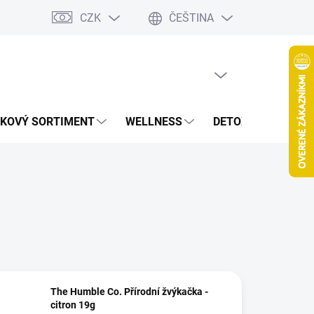
CZK
ČEŠTINA
jov
Spolupráca Blogeri/Influenceri
Affiliate program
Veľkoob
PRÁZDNÝ KOŠÍK
NÁKUPNÍ
KOŠÍK
KOVÝ SORTIMENT
WELLNESS
DETOXIKACE
Š
The Humble Co. Přírodní žvýkačka -
citron 19g