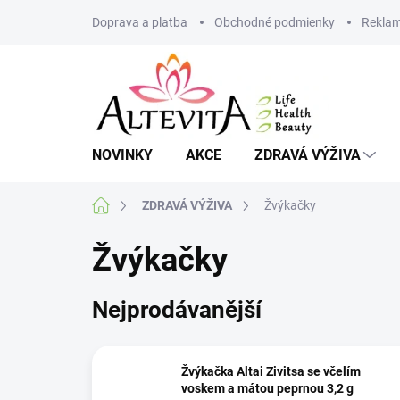
Přejít
Doprava a platba
Obchodné podmienky
Reklam
na
obsah
NOVINKY
AKCE
ZDRAVÁ VÝŽIVA
Domů
ZDRAVÁ VÝŽIVA
Žvýkačky
Žvýkačky
Nejprodávanější
Žvýkačka Altai Zivitsa se včelím
voskem a mátou peprnou 3,2 g