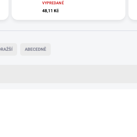
VYPREDANÉ
48,11 Kč
RAŽŠÍ
ABECEDNĚ
VÍCE ZA MÉNĚ
83241