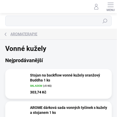
Přejít
na
obsah
Hledat
AROMATERAPIE
Vonné kužely
Nejprodávanější
Stojan na backflow vonné kužely oranžový
Buddha 1 ks
SKLADEM
(>5 KS)
303,74 Kč
AROME dárková sada vonných tyčinek s kužely
a stojanem 1 ks