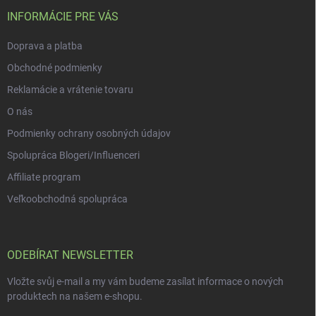
t
v
ý
í
INFORMÁCIE PRE VÁS
p
i
Doprava a platba
s
u
Obchodné podmienky
Reklamácie a vrátenie tovaru
O nás
Podmienky ochrany osobných údajov
Spolupráca Blogeri/Influenceri
Affiliate program
Veľkoobchodná spolupráca
ODEBÍRAT NEWSLETTER
Vložte svůj e-mail a my vám budeme zasílat informace o nových
produktech na našem e-shopu.