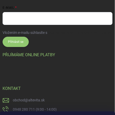
E-MAIL
Vložením e-mailu súhlasíte s
podmienkami ochrany osobných údajov
Přihlásit se
PŘIJÍMÁME ONLINE PLATBY
KONTAKT
obchod
@
altevita.sk
0948 280 711 (9:00 - 14:00)