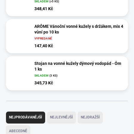
SKLADEM
(>5 KS)
348,41 Kč
ARÔME Vánoční vonné kužely s držákem, mix 4
vůní po 10 ks
VYPREDANÉ
147,40 Kč
Stojan na vonné kužely dýmový vodopád - Óm
1 ks
SKLADEM
(3 KS)
345,73 Kč
Ř
a
NEJPRODÁVANĚJŠÍ
NEJLEVNĚJŠÍ
NEJDRAŽŠÍ
z
e
ABECEDNĚ