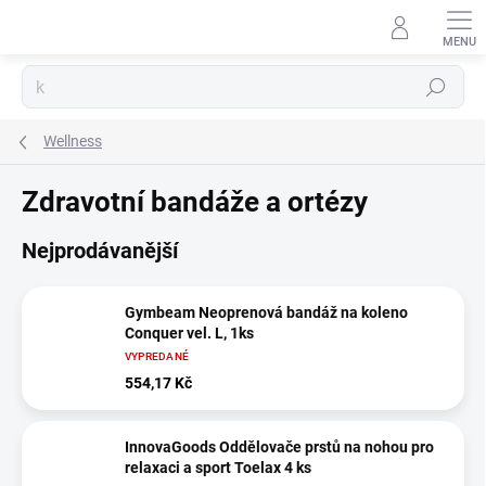
Přejít
na
obsah
Hledat
Wellness
Zdravotní bandáže a ortézy
Nejprodávanější
Gymbeam Neoprenová bandáž na koleno
Conquer vel. L, 1ks
VYPREDANÉ
554,17 Kč
InnovaGoods Oddělovače prstů na nohou pro
relaxaci a sport Toelax 4 ks