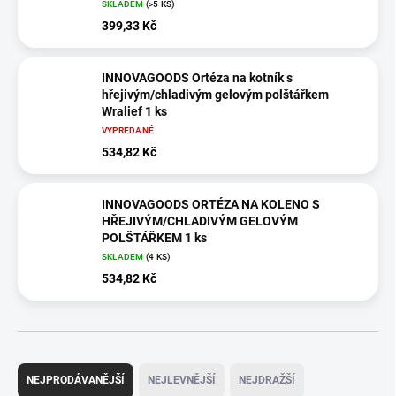
SKLADEM
(>5 KS)
399,33 Kč
INNOVAGOODS Ortéza na kotník s
hřejivým/chladivým gelovým polštářkem
Wralief 1 ks
VYPREDANÉ
534,82 Kč
INNOVAGOODS ORTÉZA NA KOLENO S
HŘEJIVÝM/CHLADIVÝM GELOVÝM
POLŠTÁŘKEM 1 ks
SKLADEM
(4 KS)
534,82 Kč
Ř
a
NEJPRODÁVANĚJŠÍ
NEJLEVNĚJŠÍ
NEJDRAŽŠÍ