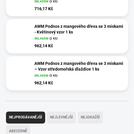
SKLADEM
(3 KS)
716,17 Kč
AWM Podnos z mangového dřeva se 3 miskami
- Květinový vzor 1 ks
SKLADEM
(2 KS)
962,14 Kč
AWM Podnos z mangového dřeva se 3 miskami
– Vzor středomořská dlaždice 1 ks
SKLADEM
(5 KS)
962,14 Kč
Ř
a
NEJPRODÁVANĚJŠÍ
NEJLEVNĚJŠÍ
NEJDRAŽŠÍ
z
e
ABECEDNĚ