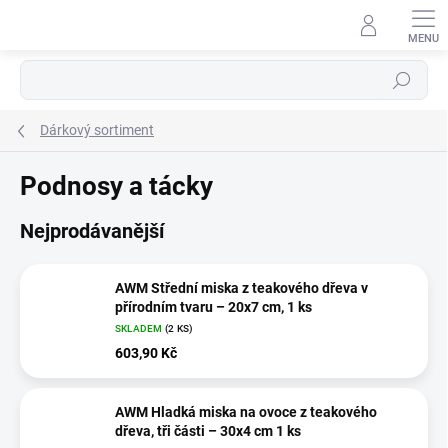
Přejít
na
obsah
Hledat
Dárkový sortiment
Podnosy a tácky
Nejprodávanější
AWM Střední miska z teakového dřeva v
přírodním tvaru – 20x7 cm, 1 ks
SKLADEM
(2 KS)
603,90 Kč
AWM Hladká miska na ovoce z teakového
dřeva, tři části – 30x4 cm 1 ks