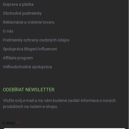
y
Doprava a platba
v
ý
Obchodné podmienky
p
i
Reklamácie a vrátenie tovaru
s
O nás
u
Podmienky ochrany osobných údajov
Spolupráca Blogeri/Influenceri
Affiliate program
Veľkoobchodná spolupráca
ODEBÍRAT NEWSLETTER
Vložte svůj e-mail a my vám budeme zasílat informace o nových
produktech na našem e-shopu.
E-MAIL