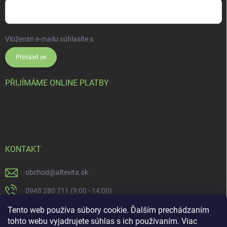
Vložením e-mailu súhlasíte s
podmienkami ochrany osobných údajov
Přihlásit se
PŘIJÍMÁME ONLINE PLATBY
KONTAKT
obchod
@
altevita.sk
0948 280 711 (9:00 - 14:00)
Altevita.sk
Tento web používa súbory cookie. Ďalším prechádzaním
tohto webu vyjadrujete súhlas s ich používaním. Viac