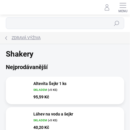
Přejít
na
obsah
Hledat
ZDRAVÁ VÝŽIVA
Shakery
Nejprodávanější
Altevita Šejkr 1 ks
SKLADEM
(>5 KS)
95,59 Kč
Láhev na vodu a šejkr
SKLADEM
(>5 KS)
40,20 Kč