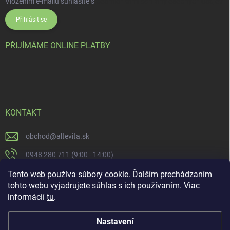
Vložením e-mailu súhlasíte s
podmienkami ochrany osobných údajov
Přihlásit se
PŘIJÍMÁME ONLINE PLATBY
KONTAKT
obchod
@
altevita.sk
0948 280 711 (9:00 - 14:00)
Altevita.sk
Tento web používa súbory cookie. Ďalším prechádzaním
tohto webu vyjadrujete súhlas s ich používaním. Viac
altevita
informácií
tu
.
Nastavení