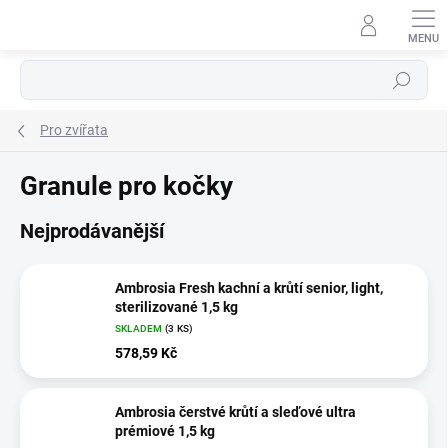
Přejít
na
obsah
Hledat
Pro zvířata
Granule pro kočky
Nejprodávanější
Ambrosia Fresh kachní a krůtí senior, light,
sterilizované 1,5 kg
SKLADEM
(3 KS)
578,59 Kč
Ambrosia čerstvé krůtí a sleďové ultra
prémiové 1,5 kg