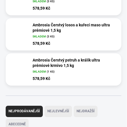
SKLADEM
(3 KS)
578,59 Kč
Ambrosia Čerstvý losos a kuřecí maso ultra
prémiové 1,5 kg
SKLADEM
(3 KS)
578,59 Kč
Ambrosia Čerstvý pstruh a králík ultra
prémiové krmivo 1,5 kg
SKLADEM
(1 KS)
578,59 Kč
Ř
a
NEJPRODÁVANĚJŠÍ
NEJLEVNĚJŠÍ
NEJDRAŽŠÍ
z
e
ABECEDNĚ