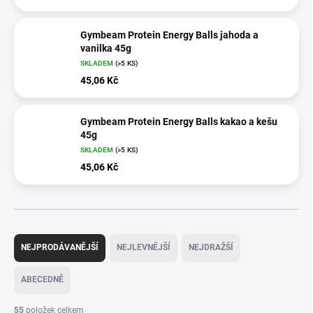
Gymbeam Protein Energy Balls jahoda a
vanilka 45g
SKLADEM
(>5 KS)
45,06 Kč
Gymbeam Protein Energy Balls kakao a kešu
45g
SKLADEM
(>5 KS)
45,06 Kč
Ř
a
NEJPRODÁVANĚJŠÍ
NEJLEVNĚJŠÍ
NEJDRAŽŠÍ
z
e
ABECEDNĚ
n
í
55
položek celkem