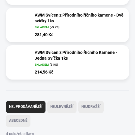
AWM Svícen z Přírodního říčního kamene - Dvě
svíčky 1ks
SKLADEM
(>5 KS)
281,40 Kč
AWM Svícen z Přírodního Říčního Kamene -
Jedna Svíčka 1ks
SKLADEM
(5 KS)
214,56 Kč
Ř
a
NEJPRODÁVANĚJŠÍ
NEJLEVNĚJŠÍ
NEJDRAŽŠÍ
z
e
ABECEDNĚ
n
í
4
položek celkem