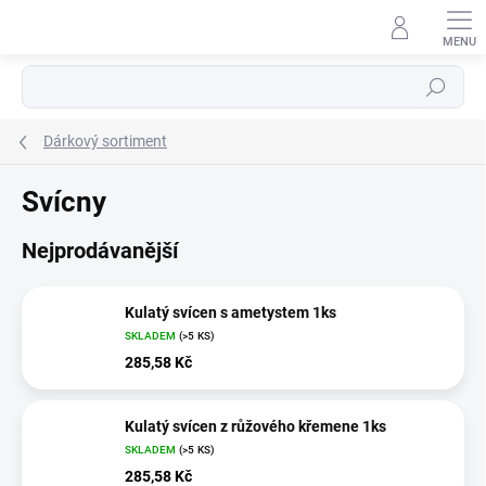
Přejít
na
obsah
Hledat
Dárkový sortiment
Svícny
Nejprodávanější
Kulatý svícen s ametystem 1ks
SKLADEM
(>5 KS)
285,58 Kč
Kulatý svícen z růžového křemene 1ks
SKLADEM
(>5 KS)
285,58 Kč