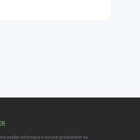
ER
eme zasílat informace o nových produktech na