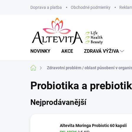
Přejít
Doprava a platba
Obchodné podmienky
Reklam
na
obsah
NOVINKY
AKCE
ZDRAVÁ VÝŽIVA
Domů
Zdravotní problém / oblast působení v organ
Probiotika a prebioti
Nejprodávanější
Altevita Moringa Probiotic 60 kapslí