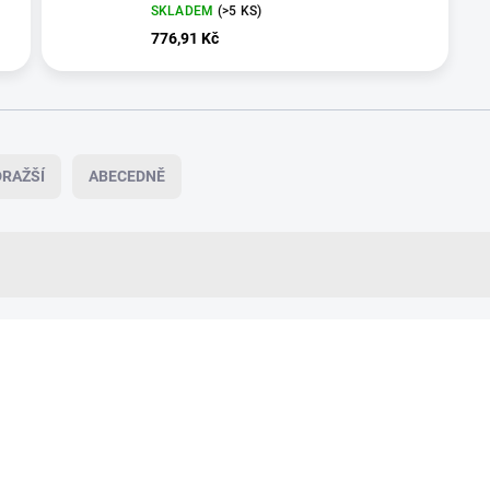
SKLADEM
(>5 KS)
776,91 Kč
RAŽŠÍ
ABECEDNĚ
+ DÁREK ZDARMA
5075
VÍCE ZA MÉNĚ