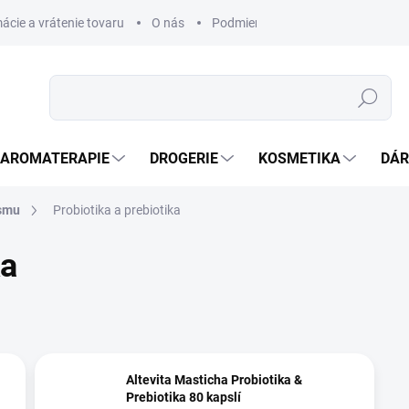
ácie a vrátenie tovaru
O nás
Podmienky ochrany osobných úda
Hledat
AROMATERAPIE
DROGERIE
KOSMETIKA
DÁR
ismu
Probiotika a prebiotika
ka
Altevita Masticha Probiotika &
Prebiotika 80 kapslí