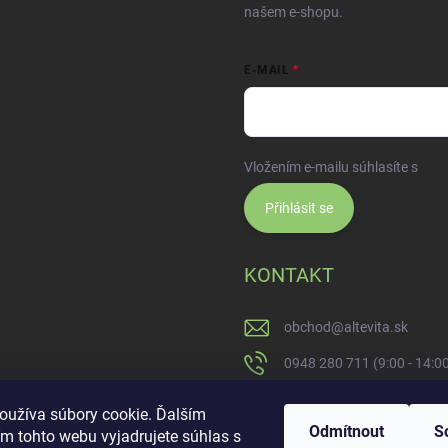
našem e-shopu.
E-MAIL
Vložením e-mailu súhlasíte s
pod
Přihlásit se
KONTAKT
obchod
@
altevita.sk
0948 280 711 (9:00 - 14:0
Altevita.sk
oužíva súbory cookie. Ďalším
Odmítnout
S
m tohto webu vyjadrujete súhlas s
altevita