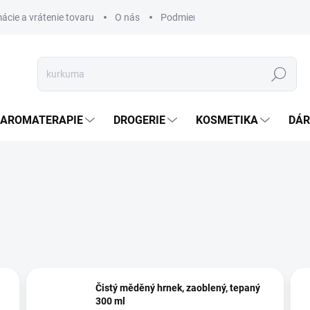
ácie a vrátenie tovaru
O nás
Podmienky ochrany osobných úda
Hledat
AROMATERAPIE
DROGERIE
KOSMETIKA
DÁR
Čistý měděný hrnek, zaoblený, tepaný
300 ml