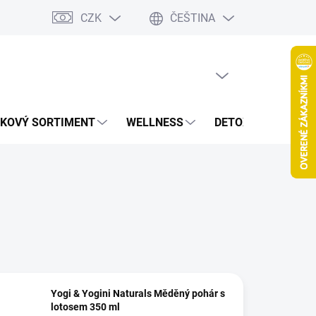
CZK
ČEŠTINA
jov
Spolupráca Blogeri/Influenceri
Affiliate program
Veľkoob
PRÁZDNÝ KOŠÍK
NÁKUPNÍ
KOŠÍK
KOVÝ SORTIMENT
WELLNESS
DETOXIKACE
Š
Yogi & Yogini Naturals Měděný pohár s
lotosem 350 ml