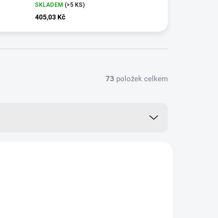
SKLADEM
(>5 KS)
405,03 Kč
73
položek celkem
VÍCE ZA MÉNĚ
83100