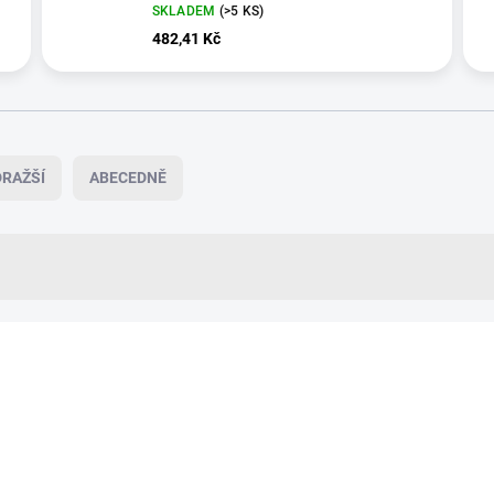
SKLADEM
(>5 KS)
482,41 Kč
RAŽŠÍ
ABECEDNĚ
VÍCE ZA MÉNĚ
83347