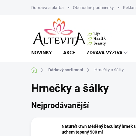
Přejít
Doprava a platba
Obchodné podmienky
Reklam
na
obsah
NOVINKY
AKCE
ZDRAVÁ VÝŽIVA
Domů
Dárkový sortiment
Hrnečky a šálky
Hrnečky a šálky
Nejprodávanější
Nature’s Own Měděný baculatý hrnek s
uchem tepaný 500 ml