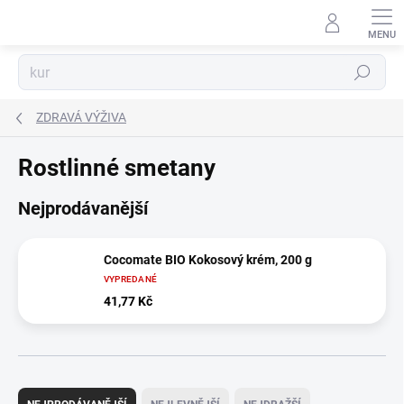
Přejít
na
obsah
Hledat
ZDRAVÁ VÝŽIVA
Rostlinné smetany
Nejprodávanější
Cocomate BIO Kokosový krém, 200 g
VYPREDANÉ
41,77 Kč
Ř
a